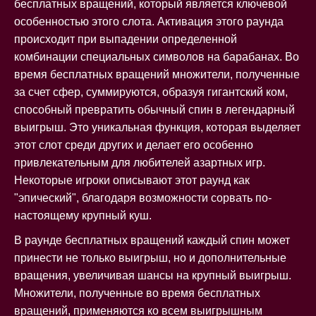
бесплатных вращений, который является ключевой
особенностью этого слота. Активация этого раунда
происходит при выпадении определенной
комбинации специальных символов на барабанах. Во
время бесплатных вращений множители, полученные
за счет сфер, суммируются, образуя гигантский ком,
способный превратить обычный спин в легендарный
выигрыш. Это уникальная функция, которая выделяет
этот слот среди других и делает его особенно
привлекательным для любителей азартных игр.
Некоторые игроки описывают этот раунд как
"эпический", благодаря возможности сорвать по-
настоящему крупный куш.
В раунде бесплатных вращений каждый спин может
принести не только выигрыш, но и дополнительные
вращения, увеличивая шансы на крупный выигрыш.
Множители, полученные во время бесплатных
вращений, применяются ко всем выигрышным