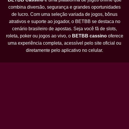
combina diversão, segurança e grandes oportunidades
de lucro. Com uma seleção variada de jogos, bônus
atrativos e suporte ao jogador, o BETBB se destaca no
cenário brasileiro de apostas. Seja você fã de slots,
roleta, poker ou jogos ao vivo, o
BETBB cassino
oferece
uma experiência completa, acessível pelo site oficial ou
diretamente pelo aplicativo no celular.