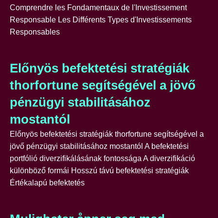
Comprendre les Fondamentaux de l'Investissement
Responsable Les Différents Types d'Investissements
Responsables
Előnyös befektetési stratégiák
thorfortune segítségével a jövő
pénzügyi stabilitásához
mostantól
Előnyös befektetési stratégiák thorfortune segítségével a
jövő pénzügyi stabilitásához mostantól A befektetési
portfólió diverzifikálásának fontossága A diverzifikáció
különböző formái Hosszú távú befektetési stratégiák
Értékalapú befektetés