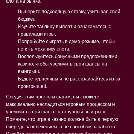
слота на рынке.
Выберите подходящую ставку, учитывая свой
бюджет.
Изучите таблицу выплат и ознакомьтесь с
правилами игры.
Попробуйте сыграть в демо-режиме, чтобы
понять механику слота.
Воспользуйтесь бонусными предложениями
казино, чтобы увеличить свои шансы на
выигрыш.
Будьте терпеливы и не расстраивайтесь из-за
проигрышей.
Следуя этим простым шагам, вы сможете
максимально насладиться игровым процессом и
увеличить свои шансы на крупный выигрыш.
Помните, что игра в казино должна быть в первую
очередь развлечением, а не способом заработка.