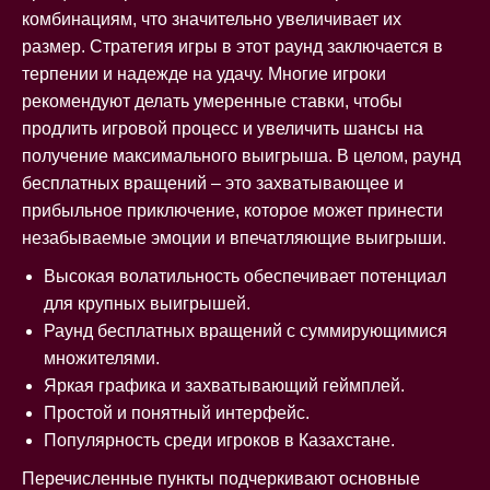
комбинациям, что значительно увеличивает их
размер. Стратегия игры в этот раунд заключается в
терпении и надежде на удачу. Многие игроки
рекомендуют делать умеренные ставки, чтобы
продлить игровой процесс и увеличить шансы на
получение максимального выигрыша. В целом, раунд
бесплатных вращений – это захватывающее и
прибыльное приключение, которое может принести
незабываемые эмоции и впечатляющие выигрыши.
Высокая волатильность обеспечивает потенциал
для крупных выигрышей.
Раунд бесплатных вращений с суммирующимися
множителями.
Яркая графика и захватывающий геймплей.
Простой и понятный интерфейс.
Популярность среди игроков в Казахстане.
Перечисленные пункты подчеркивают основные