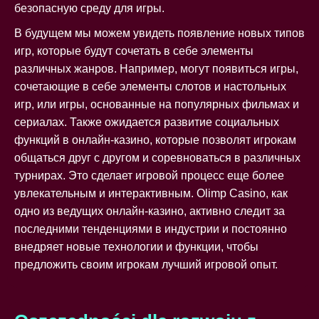
безопасную среду для игры.
В будущем мы можем увидеть появление новых типов
игр, которые будут сочетать в себе элементы
различных жанров. Например, могут появиться игры,
сочетающие в себе элементы слотов и настольных
игр, или игры, основанные на популярных фильмах и
сериалах. Также ожидается развитие социальных
функций в онлайн-казино, которые позволят игрокам
общаться друг с другом и соревноваться в различных
турнирах. Это сделает игровой процесс еще более
увлекательным и интерактивным. Olimp Casino, как
одно из ведущих онлайн-казино, активно следит за
последними тенденциями в индустрии и постоянно
внедряет новые технологии и функции, чтобы
предложить своим игрокам лучший игровой опыт.