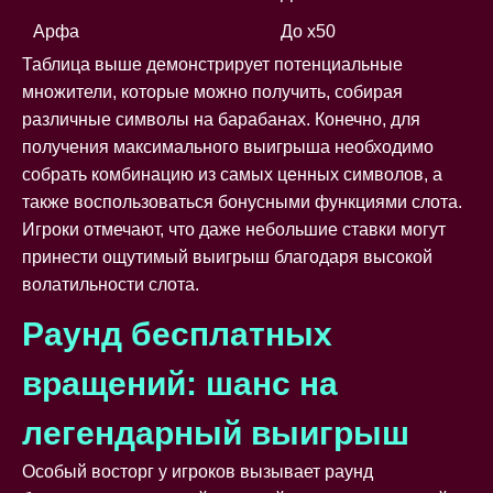
Арфа
До x50
Таблица выше демонстрирует потенциальные
множители, которые можно получить, собирая
различные символы на барабанах. Конечно, для
получения максимального выигрыша необходимо
собрать комбинацию из самых ценных символов, а
также воспользоваться бонусными функциями слота.
Игроки отмечают, что даже небольшие ставки могут
принести ощутимый выигрыш благодаря высокой
волатильности слота.
Раунд бесплатных
вращений: шанс на
легендарный выигрыш
Особый восторг у игроков вызывает раунд