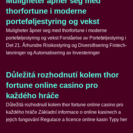
Muligheter åpner seg med
thorfortune i moderne
porteføljestyring og vekst
Muligheter åpner seg med thorfortune i moderne
porteføljestyring og vekst Forståelse av Porteføljestyring i
Det 21. Århundre Risikostyring og Diversifisering Fintech-
løsninger og Automatisering av Investeringer
Důležitá rozhodnutí kolem thor
fortune online casino pro
každého hráče
Důležitá rozhodnutí kolem thor fortune online casino pro
každého hráče Základní informace o online kasinech a
jejich fungování Regulace a licence online kasin Typy her