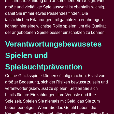
mit fairer Auszahlung und ansprechendem Design. Eine
große und vielfältige Spielauswahl ist ebenfalls wichtig,
damit Sie immer etwas Passendes finden. Die
tatsächlichen Erfahrungen mit
gamblezen erfahrungen
können hier eine wichtige Rolle spielen, um die Qualität
der angebotenen Spiele besser einschätzen zu können.
Verantwortungsbewusstes
Spielen und
Spielsuchtprävention
Online-Glücksspiele können süchtig machen. Es ist von
größter Bedeutung, sich der Risiken bewusst zu sein und
verantwortungsbewusst zu spielen. Setzen Sie sich
Limits für Ihre Einzahlungen, Ihre Verluste und Ihre
Spielzeit. Spielen Sie niemals mit Geld, das Sie zum
Leben benötigen. Wenn Sie das Gefühl haben, die
Kontrolle über Ihr Spielverhalten zu verlieren, suchen Sie