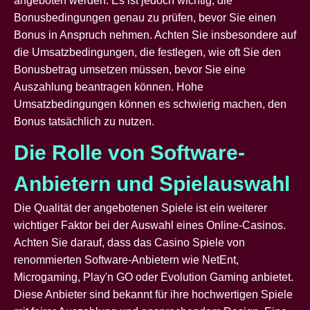
angeboten werden. Es ist jedoch wichtig, die
Bonusbedingungen genau zu prüfen, bevor Sie einen
Bonus in Anspruch nehmen. Achten Sie insbesondere auf
die Umsatzbedingungen, die festlegen, wie oft Sie den
Bonusbetrag umsetzen müssen, bevor Sie eine
Auszahlung beantragen können. Hohe
Umsatzbedingungen können es schwierig machen, den
Bonus tatsächlich zu nutzen.
Die Rolle von Software-
Anbietern und Spielauswahl
Die Qualität der angebotenen Spiele ist ein weiterer
wichtiger Faktor bei der Auswahl eines Online-Casinos.
Achten Sie darauf, dass das Casino Spiele von
renommierten Software-Anbietern wie NetEnt,
Microgaming, Play'n GO oder Evolution Gaming anbietet.
Diese Anbieter sind bekannt für ihre hochwertigen Spiele