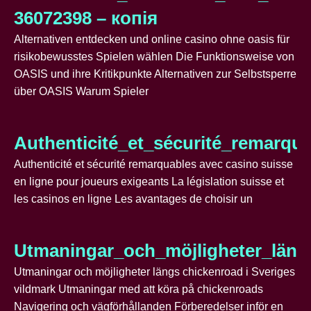
36072398 – копія
Alternativen entdecken und online casino ohne oasis für
risikobewusstes Spielen wählen Die Funktionsweise von
OASIS und ihre Kritikpunkte Alternativen zur Selbstsperre
über OASIS Warum Spieler
Authenticité_et_sécurité_remarqu
Authenticité et sécurité remarquables avec casino suisse
en ligne pour joueurs exigeants La législation suisse et
les casinos en ligne Les avantages de choisir un
Utmaningar_och_möjligheter_läng
Utmaningar och möjligheter längs chickenroad i Sveriges
vildmark Utmaningar med att köra på chickenroads
Navigering och vägförhållanden Förberedelser inför en