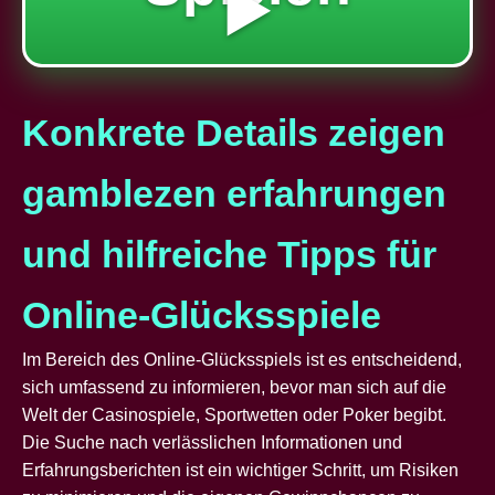
▶️
Konkrete Details zeigen
gamblezen erfahrungen
und hilfreiche Tipps für
Online-Glücksspiele
Im Bereich des Online-Glücksspiels ist es entscheidend,
sich umfassend zu informieren, bevor man sich auf die
Welt der Casinospiele, Sportwetten oder Poker begibt.
Die Suche nach verlässlichen Informationen und
Erfahrungsberichten ist ein wichtiger Schritt, um Risiken