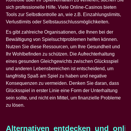
sich professionelle Hilfe. Viele Online-Casinos bieten
Tools zur Selbstkontrolle an, wie z.B. Einzahlungslimits,
Verlustlimits oder Selbstausschlussmöglichkeiten.
Es gibt zahlreiche Organisationen, die Ihnen bei der
Bewältigung von Spielsuchtproblemen helfen können.
Nutzen Sie diese Ressourcen, um Ihre Gesundheit und
Ihr Wohlbefinden zu schützen. Die Aufrechterhaltung
eines gesunden Gleichgewichts zwischen Glücksspiel
und anderen Lebensbereichen ist entscheidend, um
langfristig Spaß am Spiel zu haben und negative
Konsequenzen zu vermeiden. Denken Sie daran, dass
Glücksspiel in erster Linie eine Form der Unterhaltung
sein sollte, und nicht ein Mittel, um finanzielle Probleme
zu lösen.
Alternativen_entdecken_und_onlin