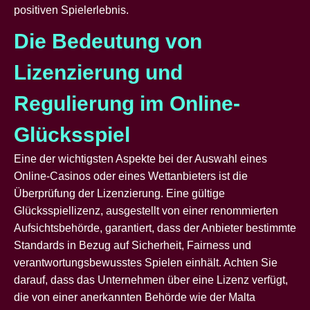
positiven Spielerlebnis.
Die Bedeutung von
Lizenzierung und
Regulierung im Online-
Glücksspiel
Eine der wichtigsten Aspekte bei der Auswahl eines
Online-Casinos oder eines Wettanbieters ist die
Überprüfung der Lizenzierung. Eine gültige
Glücksspiellizenz, ausgestellt von einer renommierten
Aufsichtsbehörde, garantiert, dass der Anbieter bestimmte
Standards in Bezug auf Sicherheit, Fairness und
verantwortungsbewusstes Spielen einhält. Achten Sie
darauf, dass das Unternehmen über eine Lizenz verfügt,
die von einer anerkannten Behörde wie der Malta