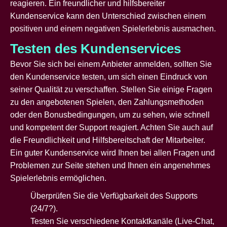
reagieren. Ein freundlicher und hilfsbereiter
Kundenservice kann den Unterschied zwischen einem
positiven und einem negativen Spielerlebnis ausmachen.
Testen des Kundenservices
Bevor Sie sich bei einem Anbieter anmelden, sollten Sie
den Kundenservice testen, um sich einen Eindruck von
seiner Qualität zu verschaffen. Stellen Sie einige Fragen
zu den angebotenen Spielen, den Zahlungsmethoden
oder den Bonusbedingungen, um zu sehen, wie schnell
und kompetent der Support reagiert. Achten Sie auch auf
die Freundlichkeit und Hilfsbereitschaft der Mitarbeiter.
Ein guter Kundenservice wird Ihnen bei allen Fragen und
Problemen zur Seite stehen und Ihnen ein angenehmes
Spielerlebnis ermöglichen.
Überprüfen Sie die Verfügbarkeit des Supports
(24/7?).
Testen Sie verschiedene Kontaktkanäle (Live-Chat,