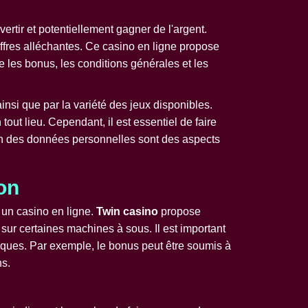
ertir et potentiellement gagner de l'argent.
fres alléchantes. Ce casino en ligne propose
re les bonus, les conditions générales et les
ainsi que par la variété des jeux disponibles.
tout lieu. Cependant, il est essentiel de faire
tion des données personnelles sont des aspects
on
 un casino en ligne.
Twin casino
propose
sur certaines machines à sous. Il est important
cifiques. Par exemple, le bonus peut être soumis à
ns.