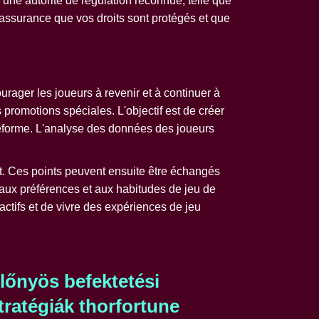
r une autorité de régulation reconnue, telle que
assurance que vos droits sont protégés et que
rager les joueurs à revenir et à continuer à
 promotions spéciales. L'objectif est de créer
ateforme. L'analyse des données des joueurs
nt. Ces points peuvent ensuite être échangés
 aux préférences et aux habitudes de jeu de
ractifs et de vivre des expériences de jeu
lőnyös befektetési
tratégiák thorfortune