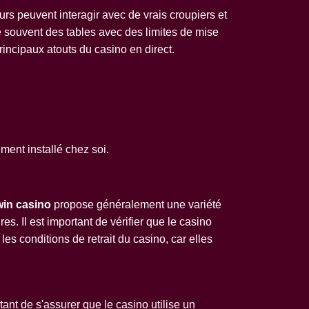
urs peuvent interagir avec de vrais croupiers et
e souvent des tables avec des limites de mise
rincipaux atouts du casino en direct.
ement installé chez soi.
win casino
propose généralement une variété
es. Il est important de vérifier que le casino
les conditions de retrait du casino, car elles
tant de s'assurer que le casino utilise un