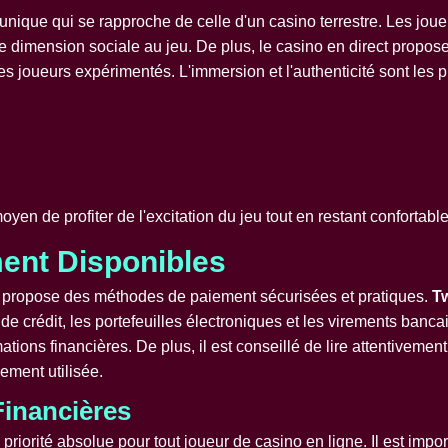
unique qui se rapproche de celle d'un casino terrestre. Les joue
ne dimension sociale au jeu. De plus, le casino en direct propos
les joueurs expérimentés. L'immersion et l'authenticité sont les p
yen de profiter de l'excitation du jeu tout en restant confortabl
ent Disponibles
qui propose des méthodes de paiement sécurisées et pratiques.
T
 crédit, les portefeuilles électroniques et les virements bancair
tions financières. De plus, il est conseillé de lire attentivement 
ement utilisée.
Financières
priorité absolue pour tout joueur de casino en ligne. Il est impor