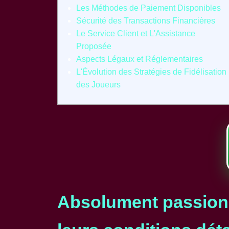
Les Méthodes de Paiement Disponibles
Sécurité des Transactions Financières
Le Service Client et L'Assistance
Proposée
Aspects Légaux et Réglementaires
L'Évolution des Stratégies de Fidélisation
des Joueurs
Absolument passionna