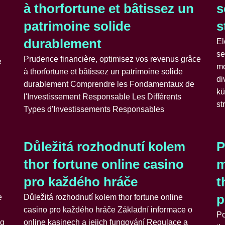
à thorfortune et bâtissez un
s
patrimoine solide
s
durablement
El
se
Prudence financière, optimisez vos revenus grâce
e
mo
à thorfortune et bâtissez un patrimoine solide
di
durablement Comprendre les Fondamentaux de
kü
l'Investissement Responsable Les Différents
st
Types d'Investissements Responsables
Důležitá rozhodnutí kolem
P
thor fortune online casino
m
pro každého hráče
t
p
e
Důležitá rozhodnutí kolem thor fortune online
casino pro každého hráče Základní informace o
Po
ng
online kasinech a jejich fungování Regulace a