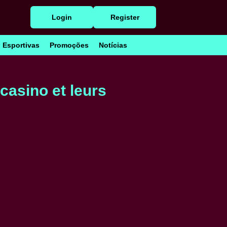
Login
Register
Esportivas
Promoções
Notícias
casino et leurs