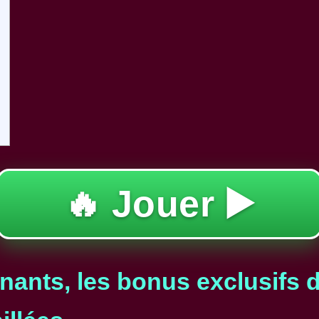
🔥 Jouer ▶️
nts, les bonus exclusifs d