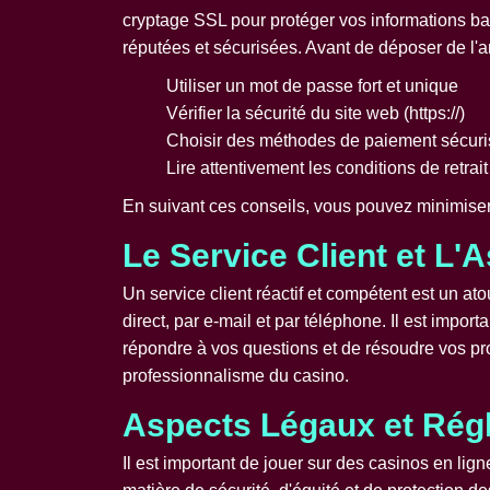
cryptage SSL pour protéger vos informations ba
réputées et sécurisées. Avant de déposer de l'ar
Utiliser un mot de passe fort et unique
Vérifier la sécurité du site web (https://)
Choisir des méthodes de paiement sécur
Lire attentivement les conditions de retrait
En suivant ces conseils, vous pouvez minimiser 
Le Service Client et L
Un service client réactif et compétent est un at
direct, par e-mail et par téléphone. Il est impo
répondre à vos questions et de résoudre vos prob
professionnalisme du casino.
Aspects Légaux et Rég
Il est important de jouer sur des casinos en lig