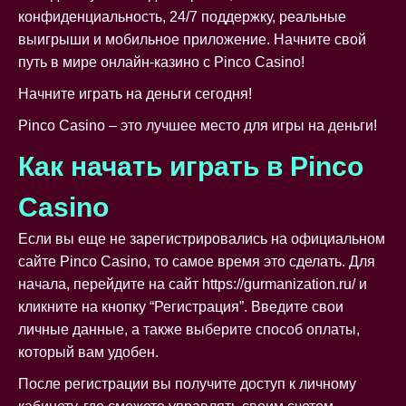
конфиденциальность, 24/7 поддержку, реальные
выигрыши и мобильное приложение. Начните свой
путь в мире онлайн-казино с Pinco Casino!
Начните играть на деньги сегодня!
Pinco Casino – это лучшее место для игры на деньги!
Как начать играть в Pinco
Casino
Если вы еще не зарегистрировались на официальном
сайте Pinco Casino, то самое время это сделать. Для
начала, перейдите на сайт https://gurmanization.ru/ и
кликните на кнопку “Регистрация”. Введите свои
личные данные, а также выберите способ оплаты,
который вам удобен.
После регистрации вы получите доступ к личному