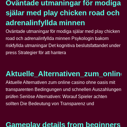
Oväntade utmaningar för modiga
själar med play chicken road och
adrenalinfyllda minnen
Oväntade utmaningar för modiga själar med play chicken
road och adrenalinfyllda minnen Psykologin bakom
riskfyllda utmaningar Det kognitiva beslutsfattandet under
press Strategier för att hantera
Aktuelle_Alternativen_zum_onlin
Aktuelle Alternativen zum online casino ohne oasis mit
transparenten Bedingungen und schnellen Auszahlungen
prüfen Seriöse Alternativen: Worauf Spieler achten
sollten Die Bedeutung von Transparenz und
Gameplay details from beginners