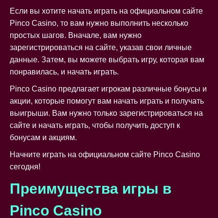
Если вы хотите начать играть на официальном сайте
Pinco Casino, то вам нужно выполнить несколько
простых шагов. Вначале, вам нужно
зарегистрироваться на сайте, указав свои личные
данные. Затем, вы можете выбрать игру, которая вам
понравилась, и начать играть.
Pinco Casino предлагает игрокам различные бонусы и
акции, которые помогут вам начать играть и получать
выигрыши. Вам нужно только зарегистрироваться на
сайте и начать играть, чтобы получить доступ к
бонусам и акциям.
Начните играть на официальном сайте Pinco Casino
сегодня!
Преимущества игры в
Pinco Casino