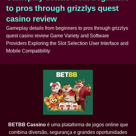
to pros through grizzlys quest
casino review
Gameplay details from beginners to pros through grizzlys
quest casino review Game Variety and Software
Providers Exploring the Slot Selection User Interface and
Mobile Compatibility
BETBB Cassino
é uma plataforma de jogos online que
combina diversão, segurança e grandes oportunidades