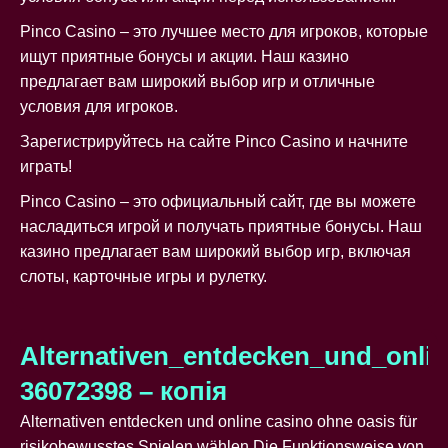
Pinco Casino – это лучшее место для игроков, которые
ищут приятные бонусы и акции. Наш казино
предлагает вам широкий выбор игр и отличные
условия для игроков.
Зарегистрируйтесь на сайте Pinco Casino и начните
играть!
Pinco Casino – это официальный сайт, где вы можете
насладиться игрой и получать приятные бонусы. Наш
казино предлагает вам широкий выбор игр, включая
слоты, карточные игры и рулетку.
Alternativen_entdecken_und_onlin
36072398 – копія
Alternativen entdecken und online casino ohne oasis für
risikobewusstes Spielen wählen Die Funktionsweise von