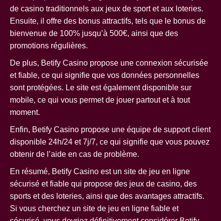
de casino traditionnels aux jeux de sport et aux loteries.
Ensuite, il offre des bonus attractifs, tels que le bonus de
bienvenue de 100% jusqu’à 500€, ainsi que des
promotions régulières.
De plus, Betify Casino propose une connexion sécurisée
et fiable, ce qui signifie que vos données personnelles
sont protégées. Le site est également disponible sur
mobile, ce qui vous permet de jouer partout et à tout
moment.
Enfin, Betify Casino propose une équipe de support client
disponible 24h/24 et 7j/7, ce qui signifie que vous pouvez
obtenir de l’aide en cas de problème.
En résumé, Betify Casino est un site de jeu en ligne
sécurisé et fiable qui propose des jeux de casino, des
sports et des loteries, ainsi que des avantages attractifs.
Si vous cherchez un site de jeu en ligne fiable et
sécurisé, vous devriez définitivement considérer Betify