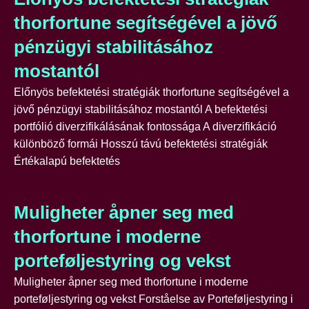
thorfortune segítségével a jövő
pénzügyi stabilitásához
mostantól
Előnyös befektetési stratégiák thorfortune segítségével a
jövő pénzügyi stabilitásához mostantól A befektetési
portfólió diverzifikálásának fontossága A diverzifikáció
különböző formái Hosszú távú befektetési stratégiák
Értékalapú befektetés
Muligheter åpner seg med
thorfortune i moderne
porteføljestyring og vekst
Muligheter åpner seg med thorfortune i moderne
porteføljestyring og vekst Forståelse av Porteføljestyring i