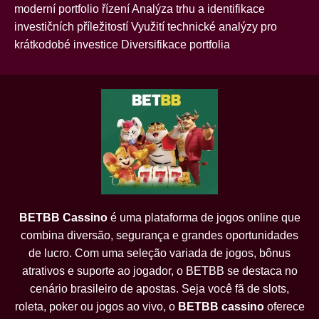
moderní portfolio řízení Analýza trhu a identifikace
investičních příležitostí Využití technické analýzy pro
krátkodobé investice Diversifikace portfolia
BETBB Cassino
é uma plataforma de jogos online que
combina diversão, segurança e grandes oportunidades
de lucro. Com uma seleção variada de jogos, bônus
atrativos e suporte ao jogador, o BETBB se destaca no
cenário brasileiro de apostas. Seja você fã de slots,
roleta, poker ou jogos ao vivo, o
BETBB cassino
oferece