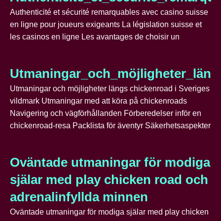
Authenticité et sécurité remarquables avec casino suisse
en ligne pour joueurs exigeants La législation suisse et
les casinos en ligne Les avantages de choisir un
Utmaningar_och_möjligheter_läng
Utmaningar och möjligheter längs chickenroad i Sveriges
vildmark Utmaningar med att köra på chickenroads
Navigering och vägförhållanden Förberedelser inför en
chickenroad-resa Packlista för äventyr Säkerhetsaspekter
Oväntade utmaningar för modiga
själar med play chicken road och
adrenalinfyllda minnen
Oväntade utmaningar för modiga själar med play chicken