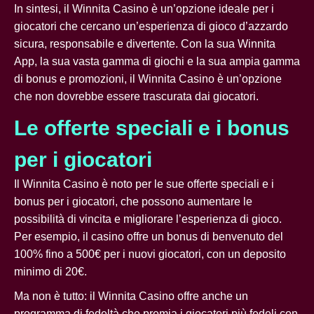
In sintesi, il Winnita Casino è un’opzione ideale per i
giocatori che cercano un’esperienza di gioco d’azzardo
sicura, responsabile e divertente. Con la sua Winnita
App, la sua vasta gamma di giochi e la sua ampia gamma
di bonus e promozioni, il Winnita Casino è un’opzione
che non dovrebbe essere trascurata dai giocatori.
Le offerte speciali e i bonus
per i giocatori
Il Winnita Casino è noto per le sue offerte speciali e i
bonus per i giocatori, che possono aumentare le
possibilità di vincita e migliorare l’esperienza di gioco.
Per esempio, il casino offre un bonus di benvenuto del
100% fino a 500€ per i nuovi giocatori, con un deposito
minimo di 20€.
Ma non è tutto: il Winnita Casino offre anche un
programma di fedeltà che premia i giocatori più fedeli con