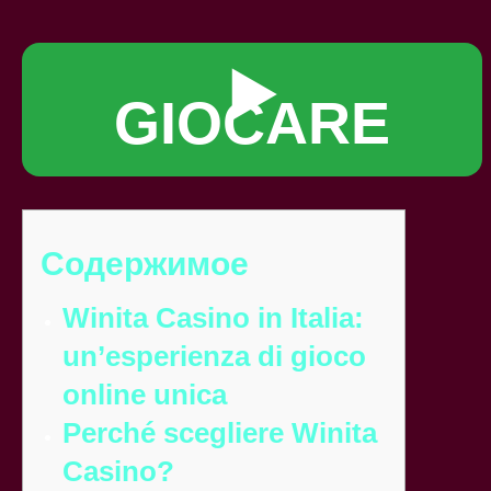
▶️
GIOCARE
Содержимое
Winita Casino in Italia:
un’esperienza di gioco
online unica
Perché scegliere Winita
Casino?