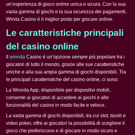
un’esperienza di gioco online unica e sicura. Con la sua
vasta gamma di giochi e la sua sicurezza dei pagamenti,
Winita Casino è il miglior posto per giocare online.
Le caratteristiche principali
del casino online
Il
winnita
Casino è un’opzione sempre più popolare tra i
giocatori di tutto il mondo, grazie alle sue caratteristiche
uniche e alla sua ampia gamma di giochi disponibili. Tra
le principali caratteristiche del casino online, ci sono:
La Winnita App, disponibile per dispositivi mobili,
consente ai giocatori di accedere ai giochi e alle
funzionalità del casino in modo facile e veloce.
La vasta gamma di giochi disponibili, tra cui slot, tavoli e
video poker, offre ai giocatori la possibilità di scegliere il
gioco che preferiscono e di giocare in modo sicuro e