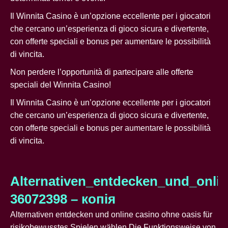
Il Winnita Casino è un’opzione eccellente per i giocatori
che cercano un’esperienza di gioco sicura e divertente,
con offerte speciali e bonus per aumentare le possibilità
di vincita.
Non perdere l’opportunità di partecipare alle offerte
speciali del Winnita Casino!
Il Winnita Casino è un’opzione eccellente per i giocatori
che cercano un’esperienza di gioco sicura e divertente,
con offerte speciali e bonus per aumentare le possibilità
di vincita.
Alternativen_entdecken_und_onlin
36072398 – копія
Alternativen entdecken und online casino ohne oasis für
risikobewusstes Spielen wählen Die Funktionsweise von