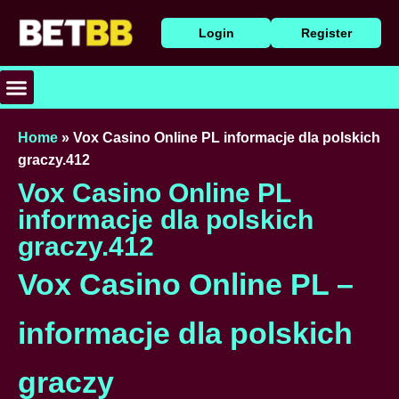
Login
Register
Baixar Aplicativo
Caça Níqueis
Cassino Ao Vivo
Home
»
Vox Casino Online PL informacje dla polskich
graczy.412
Vox Casino Online PL
informacje dla polskich
graczy.412
Vox Casino Online PL –
informacje dla polskich
graczy