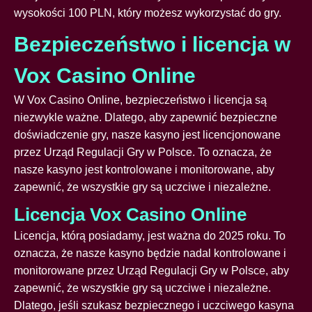
wysokości 100 PLN, który możesz wykorzystać do gry.
Bezpieczeństwo i licencja w
Vox Casino Online
W Vox Casino Online, bezpieczeństwo i licencja są
niezwykle ważne. Dlatego, aby zapewnić bezpieczne
doświadczenie gry, nasze kasyno jest licencjonowane
przez Urząd Regulacji Gry w Polsce. To oznacza, że
nasze kasyno jest kontrolowane i monitorowane, aby
zapewnić, że wszystkie gry są uczciwe i niezależne.
Licencja Vox Casino Online
Licencja, którą posiadamy, jest ważna do 2025 roku. To
oznacza, że nasze kasyno będzie nadal kontrolowane i
monitorowane przez Urząd Regulacji Gry w Polsce, aby
zapewnić, że wszystkie gry są uczciwe i niezależne.
Dlatego, jeśli szukasz bezpiecznego i uczciwego kasyna