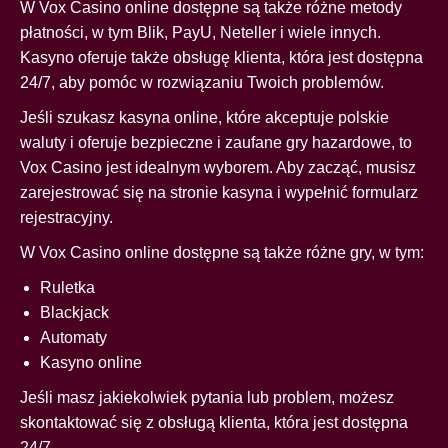
W Vox Casino online dostępne są także różne metody
płatności, w tym Blik, PayU, Neteller i wiele innych.
Kasyno oferuje także obsługę klienta, która jest dostępna
24/7, aby pomóc w rozwiązaniu Twoich problemów.
Jeśli szukasz kasyna online, które akceptuje polskie
waluty i oferuje bezpieczne i zaufane gry hazardowe, to
Vox Casino jest idealnym wyborem. Aby zacząć, musisz
zarejestrować się na stronie kasyna i wypełnić formularz
rejestracyjny.
W Vox Casino online dostępne są także różne gry, w tym:
Ruletka
Blackjack
Automaty
Kasyno online
Jeśli masz jakiekolwiek pytania lub problem, możesz
skontaktować się z obsługą klienta, która jest dostępna
24/7.