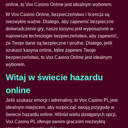
online, to Vox Casino Online jest idealnym wyborem.
W Vox Casino Online, bezpieczeństwo i licencja są
niezwykle ważne. Dlatego, aby zapewnić bezpieczne
doświadczenie gry, nasze kasyno jest wyposażone w
najnowsze technologie bezpieczeństwa, aby zapewnić,
że Twoje dane są bezpieczne i poufne. Dlatego, jeśli
szukasz kasyna online, które zapewni Twoje
bezpieczeństwo, to Vox Casino Online jest idealnym
wyborem.
Witaj w świecie hazardu
online
Jeśli szukasz emocji i adrenaliny, to Vox Casino PL jest
idealnym miejscem, aby rozpocząć swoją przygodę w
świecie hazardu online. Wśród wielu dostępnych opcji,
Vox Casino PL oferuje swoim graczom niezwykłą