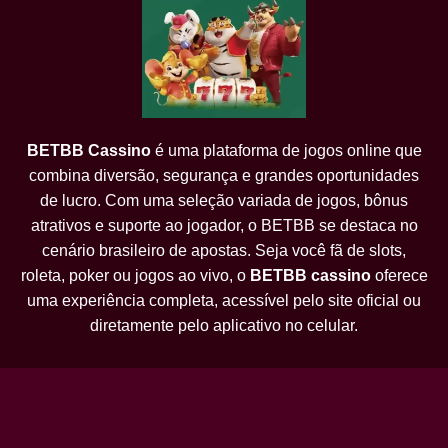
BETBB Cassino
é uma plataforma de jogos online que
combina diversão, segurança e grandes oportunidades
de lucro. Com uma seleção variada de jogos, bônus
atrativos e suporte ao jogador, o BETBB se destaca no
cenário brasileiro de apostas. Seja você fã de slots,
roleta, poker ou jogos ao vivo, o
BETBB cassino
oferece
uma experiência completa, acessível pelo site oficial ou
diretamente pelo aplicativo no celular.