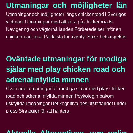
Utmaningar_och_möjligheter_läng
Utmaningar och möjligheter längs chickenroad i Sveriges
vildmark Utmaningar med att köra på chickenroads
Navigering och vägförhållanden Förberedelser inför en
chickenroad-resa Packlista för äventyr Säkerhetsaspekter
Oväntade utmaningar för modiga
själar med play chicken road och
adrenalinfyllda minnen
Oväntade utmaningar för modiga själar med play chicken
road och adrenalinfyllda minnen Psykologin bakom
riskfyllda utmaningar Det kognitiva beslutsfattandet under
press Strategier för att hantera
Aktuelle_Alternativen_zum_onlin