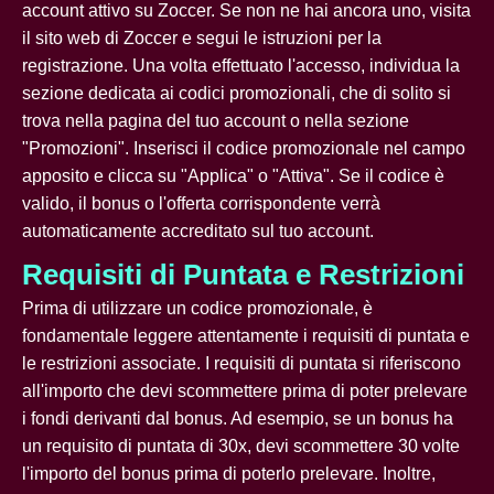
account attivo su Zoccer. Se non ne hai ancora uno, visita
il sito web di Zoccer e segui le istruzioni per la
registrazione. Una volta effettuato l'accesso, individua la
sezione dedicata ai codici promozionali, che di solito si
trova nella pagina del tuo account o nella sezione
"Promozioni". Inserisci il codice promozionale nel campo
apposito e clicca su "Applica" o "Attiva". Se il codice è
valido, il bonus o l'offerta corrispondente verrà
automaticamente accreditato sul tuo account.
Requisiti di Puntata e Restrizioni
Prima di utilizzare un codice promozionale, è
fondamentale leggere attentamente i requisiti di puntata e
le restrizioni associate. I requisiti di puntata si riferiscono
all'importo che devi scommettere prima di poter prelevare
i fondi derivanti dal bonus. Ad esempio, se un bonus ha
un requisito di puntata di 30x, devi scommettere 30 volte
l'importo del bonus prima di poterlo prelevare. Inoltre,