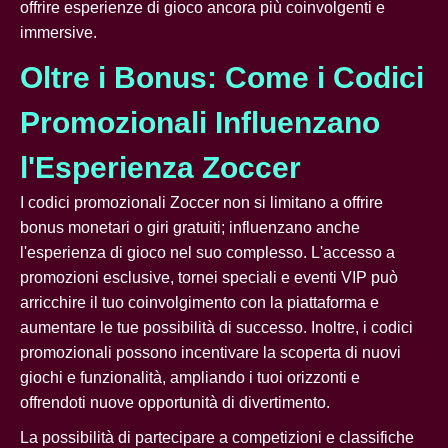
offrire esperienze di gioco ancora più coinvolgenti e
immersive.
Oltre i Bonus: Come i Codici
Promozionali Influenzano
l'Esperienza Zoccer
I codici promozionali Zoccer non si limitano a offrire
bonus monetari o giri gratuiti; influenzano anche
l'esperienza di gioco nel suo complesso. L'accesso a
promozioni esclusive, tornei speciali e eventi VIP può
arricchire il tuo coinvolgimento con la piattaforma e
aumentare le tue possibilità di successo. Inoltre, i codici
promozionali possono incentivare la scoperta di nuovi
giochi e funzionalità, ampliando i tuoi orizzonti e
offrendoti nuove opportunità di divertimento.
La possibilità di partecipare a competizioni e classifiche