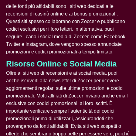
delle fonti più affidabili sono i siti web dedicati alle
recensioni di casinò online e ai bonus promozionali.
Questi siti spesso collaborano con Zoccer e pubblicano
codici esclusivi per i loro lettori. In alternativa, puoi
seguire i canali social media di Zoccer, come Facebook,
Twitter e Instagram, dove vengono spesso annunciate
promozioni e codici promozionali a tempo limitato.
Risorse Online e Social Media
Oltre ai siti web di recensioni e ai social media, puoi
anche iscriverti alla newsletter di Zoccer per ricevere
aggiornamenti regolari sulle ultime promozioni e codici
promozionali. Molti affiliati di Zoccer inviano anche email
esclusive con codici promozionali ai loro iscritti. È
importante verificare sempre l'autenticità dei codici
promozionali prima di utilizzarli, assicurandoti che
provengano da fonti affidabili. Evita siti web sospetti o
offerte che sembrano troppo belle per essere vere, poiché