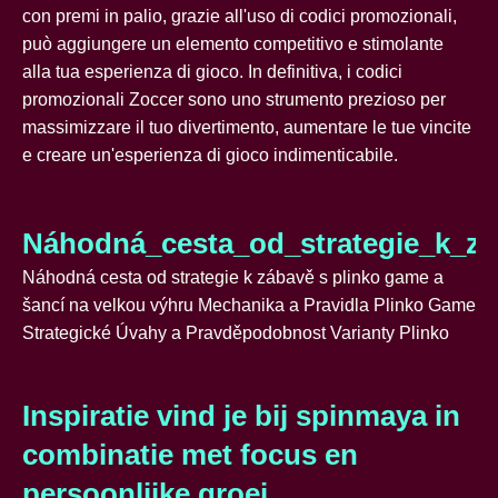
con premi in palio, grazie all'uso di codici promozionali,
può aggiungere un elemento competitivo e stimolante
alla tua esperienza di gioco. In definitiva, i codici
promozionali Zoccer sono uno strumento prezioso per
massimizzare il tuo divertimento, aumentare le tue vincite
e creare un'esperienza di gioco indimenticabile.
Náhodná_cesta_od_strategie_k_z
Náhodná cesta od strategie k zábavě s plinko game a
šancí na velkou výhru Mechanika a Pravidla Plinko Game
Strategické Úvahy a Pravděpodobnost Varianty Plinko
Inspiratie vind je bij spinmaya in
combinatie met focus en
persoonlijke groei