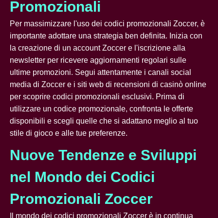
Promozionali
Per massimizzare l'uso dei codici promozionali Zoccer, è
importante adottare una strategia ben definita. Inizia con
la creazione di un account Zoccer e l'iscrizione alla
newsletter per ricevere aggiornamenti regolari sulle
ultime promozioni. Segui attentamente i canali social
media di Zoccer e i siti web di recensioni di casinò online
per scoprire codici promozionali esclusivi. Prima di
utilizzare un codice promozionale, confronta le offerte
disponibili e scegli quelle che si adattano meglio al tuo
stile di gioco e alle tue preferenze.
Nuove Tendenze e Sviluppi
nel Mondo dei Codici
Promozionali Zoccer
Il mondo dei codici promozionali Zoccer è in continua