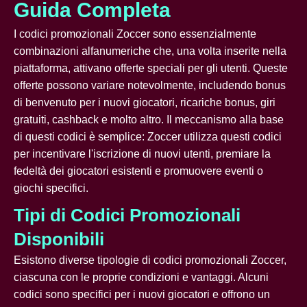
Guida Completa
I codici promozionali Zoccer sono essenzialmente
combinazioni alfanumeriche che, una volta inserite nella
piattaforma, attivano offerte speciali per gli utenti. Queste
offerte possono variare notevolmente, includendo bonus
di benvenuto per i nuovi giocatori, ricariche bonus, giri
gratuiti, cashback e molto altro. Il meccanismo alla base
di questi codici è semplice: Zoccer utilizza questi codici
per incentivare l'iscrizione di nuovi utenti, premiare la
fedeltà dei giocatori esistenti e promuovere eventi o
giochi specifici.
Tipi di Codici Promozionali
Disponibili
Esistono diverse tipologie di codici promozionali Zoccer,
ciascuna con le proprie condizioni e vantaggi. Alcuni
codici sono specifici per i nuovi giocatori e offrono un