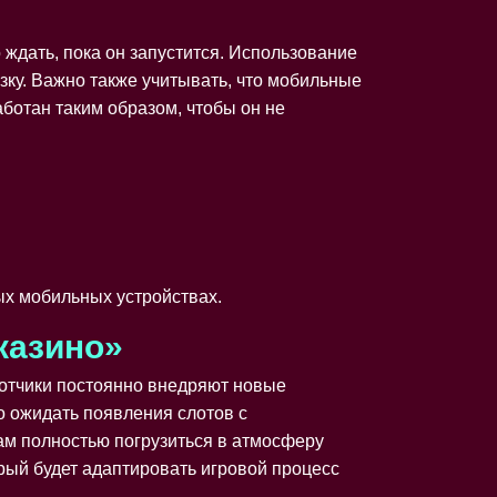
 ждать, пока он запустится. Использование
зку. Важно также учитывать, что мобильные
аботан таким образом, чтобы он не
ых мобильных устройствах.
казино»
ботчики постоянно внедряют новые
о ожидать появления слотов с
ам полностью погрузиться в атмосферу
орый будет адаптировать игровой процесс