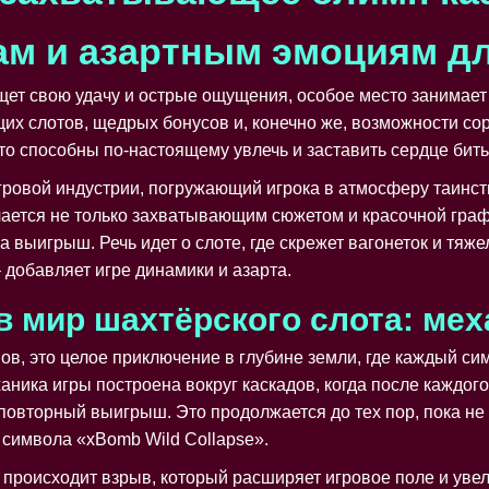
м и азартным эмоциям дл
щет свою удачу и острые ощущения, особое место занимает
их слотов, щедрых бонусов и, конечно же, возможности со
то способны по-настоящему увлечь и заставить сердце бить
гровой индустрии, погружающий игрока в атмосферу таинст
чается не только захватывающим сюжетом и красочной гра
 выигрыш. Речь идет о слоте, где скрежет вагонеток и тя
– добавляет игре динамики и азарта.
в мир шахтёрского слота: мех
ов, это целое приключение в глубине земли, где каждый си
аника игры построена вокруг каскадов, когда после каждо
 повторный выигрыш. Это продолжается до тех пор, пока 
 символа «xBomb Wild Collapse».
, происходит взрыв, который расширяет игровое поле и у