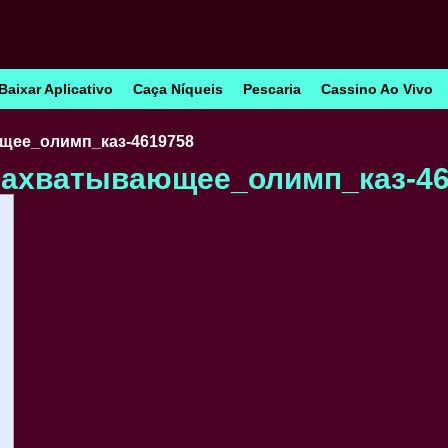
Baixar Aplicativo
Caça Níqueis
Pescaria
Cassino Ao Vivo
щее_олимп_каз-4619758
захватывающее_олимп_каз-46