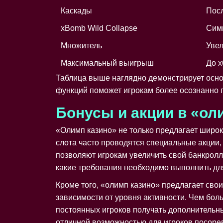
Каскады
Посл
xBomb Wild Collapse
Сим
Множитель
Увел
Максимальный выигрыш
До x
Таблица выше наглядно демонстрирует осно
функций поможет игрокам более осознанно п
Бонусы и акции в «ол
«Олимп казино» не только предлагает широк
слота часто проводятся специальные акции,
позволяют игрокам увеличить свой банкролл
какие требования необходимо выполнить дл
Кроме того, «олимп казино» предлагает сво
зависимости от уровня активности. Чем бол
постоянных игроков получать дополнительн
отличной возможностью для игроков посорев