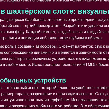
ьно эффективно использовать бонусы «олимп казино» и ув
 в шахтёрском слоте: визуал
вращающихся барабанов, это сложные произведения искусс
ёрский слот – яркий пример этого. Разработчики уделили о
ю атмосферу. Каждый символ, каждый взрыв и каждый кас
-графики и анимации добавляет игре глубины и объема.
ю роль в создании атмосферы. Скрежет вагонеток, стук ки
е сопровождение динамично и меняется в зависимости от п
ны для игры на различных устройствах, включая компьют
 и в любом месте. Использование технологии HTML5 обеспе
мобильных устройств
 – это важный аспект, который влияет на удобство и комф
к размер экрана, разрешение и производительность. Слот д
 и интуитивно понятным интерфейсом. Использование техн
рана и разрешению мобильного устройства. Это обеспечива