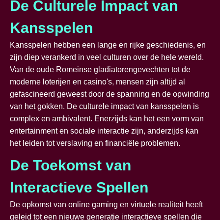
De Culturele Impact van
Kansspelen
Kansspelen hebben een lange en rijke geschiedenis, en
zijn diep verankerd in veel culturen over de hele wereld.
Van de oude Romeinse gladiatorengevechten tot de
moderne loterijen en casino's, mensen zijn altijd al
gefascineerd geweest door de spanning en de opwinding
van het gokken. De culturele impact van kansspelen is
complex en ambivalent. Enerzijds kan het een vorm van
entertainment en sociale interactie zijn, anderzijds kan
het leiden tot verslaving en financiële problemen.
De Toekomst van
Interactieve Spellen
De opkomst van online gaming en virtuele realiteit heeft
geleid tot een nieuwe generatie interactieve spellen die