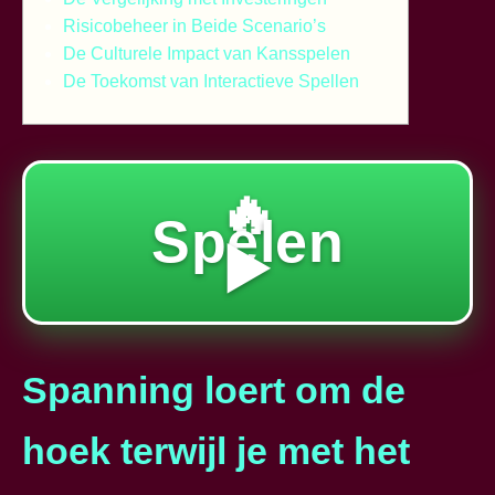
Risicobeheer in Beide Scenario’s
De Culturele Impact van Kansspelen
De Toekomst van Interactieve Spellen
🔥
Spelen
▶️
Spanning loert om de
hoek terwijl je met het