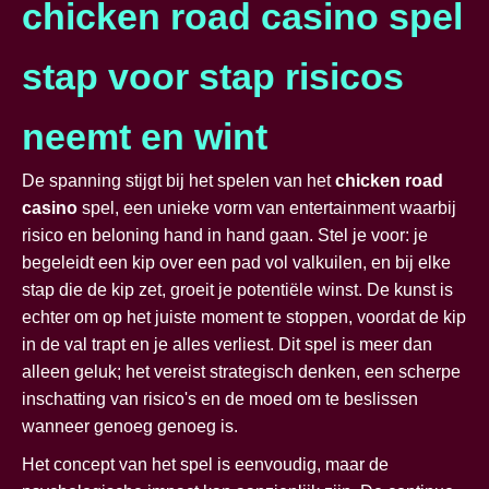
chicken road casino spel
stap voor stap risicos
neemt en wint
De spanning stijgt bij het spelen van het
chicken road
casino
spel, een unieke vorm van entertainment waarbij
risico en beloning hand in hand gaan. Stel je voor: je
begeleidt een kip over een pad vol valkuilen, en bij elke
stap die de kip zet, groeit je potentiële winst. De kunst is
echter om op het juiste moment te stoppen, voordat de kip
in de val trapt en je alles verliest. Dit spel is meer dan
alleen geluk; het vereist strategisch denken, een scherpe
inschatting van risico's en de moed om te beslissen
wanneer genoeg genoeg is.
Het concept van het spel is eenvoudig, maar de