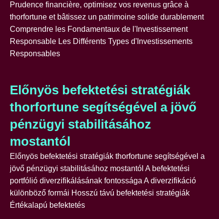
Prudence financière, optimisez vos revenus grâce à
thorfortune et bâtissez un patrimoine solide durablement
Comprendre les Fondamentaux de l'Investissement
Responsable Les Différents Types d'Investissements
Responsables
Előnyös befektetési stratégiák
thorfortune segítségével a jövő
pénzügyi stabilitásához
mostantól
Előnyös befektetési stratégiák thorfortune segítségével a
jövő pénzügyi stabilitásához mostantól A befektetési
portfólió diverzifikálásának fontossága A diverzifikáció
különböző formái Hosszú távú befektetési stratégiák
Értékalapú befektetés