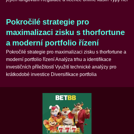
Pokročilé strategie pro
maximalizaci zisku s thorfortune
a moderní portfolio řízení
Pokročilé strategie pro maximalizaci zisku s thorfortune a
moderní portfolio řízení Analýza trhu a identifikace
investičních příležitostí Využití technické analýzy pro
krátkodobé investice Diversifikace portfolia