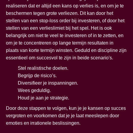
realiseren dat er altijd een kans op verlies is, en om je te
beschermen tegen grote verliezen. Dit kan door het
stellen van een stop-loss order bij investeren, of door het
stellen van een verlieslimiet bij het spel. Het is ook
belangrijk om niet te veel te investeren of in te zetten, en
om je te concentreren op lange termijn resultaten in
plaats van korte termijn winsten. Geduld en discipline zijn
essentieel om succesvol te zijn in beide scenario's.
Stel realistische doelen.
Begrijp de risico’s.
Diversifieer je inspanningen.
Wees geduldig.
Houd je aan je strategie.
Door deze stappen te volgen, kun je je kansen op succes
vergroten en voorkomen dat je je laat meeslepen door
emoties en irrationele beslissingen.