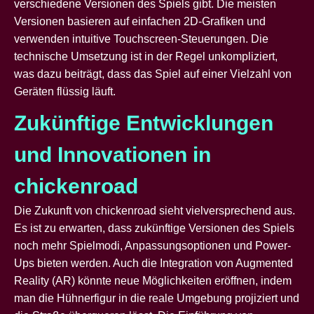
verschiedene Versionen des Spiels gibt. Die meisten
Versionen basieren auf einfachen 2D-Grafiken und
verwenden intuitive Touchscreen-Steuerungen. Die
technische Umsetzung ist in der Regel unkompliziert,
was dazu beiträgt, dass das Spiel auf einer Vielzahl von
Geräten flüssig läuft.
Zukünftige Entwicklungen
und Innovationen in
chickenroad
Die Zukunft von chickenroad sieht vielversprechend aus.
Es ist zu erwarten, dass zukünftige Versionen des Spiels
noch mehr Spielmodi, Anpassungsoptionen und Power-
Ups bieten werden. Auch die Integration von Augmented
Reality (AR) könnte neue Möglichkeiten eröffnen, indem
man die Hühnerfigur in die reale Umgebung projiziert und