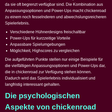
da sie oft begrenzt verfügbar sind. Die Kombination aus
Anpassungsoptionen und Power-Ups macht chickenroad
zu einem noch fesselnderen und abwechslungsreicheren
Spielerlebnis.
Verschiedene Hühnerdesigns freischaltbar
Power-Ups für kurzzeitige Vorteile
Anpassbare Spielumgebungen
Möglichkeit, Highscores zu vergleichen
Die aufgeführten Punkte stellen nur einige Beispiele für
die vielfältigen Anpassungsoptionen und Power-Ups dar,
die in chickenroad zur Verfügung stehen können.
Dadurch wird das Spielerlebnis individualisiert und
langfristig interessant gehalten.
Die psychologischen
Aspekte von chickenroad