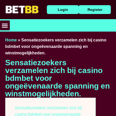
Login
Register
Baixar Aplicativo
Caça Níqueis
Cassino Ao Vivo
Home
»
Sensatiezoekers verzamelen zich bij casino
bdmbet voor ongeëvenaarde spanning en
winstmogelijkheden.
Sensatiezoekers
verzamelen zich bij casino
bdmbet voor
ongeëvenaarde spanning en
winstmogelijkheden.
Sensatiezoekers verzamelen zich bij
casino bdmbet voor ongeëvenaarde