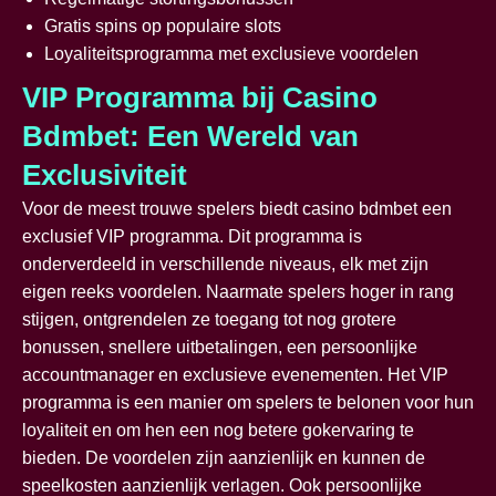
Gratis spins op populaire slots
Loyaliteitsprogramma met exclusieve voordelen
VIP Programma bij Casino
Bdmbet: Een Wereld van
Exclusiviteit
Voor de meest trouwe spelers biedt casino bdmbet een
exclusief VIP programma. Dit programma is
onderverdeeld in verschillende niveaus, elk met zijn
eigen reeks voordelen. Naarmate spelers hoger in rang
stijgen, ontgrendelen ze toegang tot nog grotere
bonussen, snellere uitbetalingen, een persoonlijke
accountmanager en exclusieve evenementen. Het VIP
programma is een manier om spelers te belonen voor hun
loyaliteit en om hen een nog betere gokervaring te
bieden. De voordelen zijn aanzienlijk en kunnen de
speelkosten aanzienlijk verlagen. Ook persoonlijke