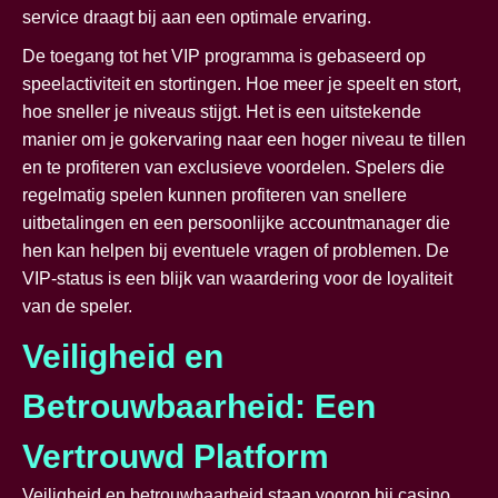
service draagt bij aan een optimale ervaring.
De toegang tot het VIP programma is gebaseerd op
speelactiviteit en stortingen. Hoe meer je speelt en stort,
hoe sneller je niveaus stijgt. Het is een uitstekende
manier om je gokervaring naar een hoger niveau te tillen
en te profiteren van exclusieve voordelen. Spelers die
regelmatig spelen kunnen profiteren van snellere
uitbetalingen en een persoonlijke accountmanager die
hen kan helpen bij eventuele vragen of problemen. De
VIP-status is een blijk van waardering voor de loyaliteit
van de speler.
Veiligheid en
Betrouwbaarheid: Een
Vertrouwd Platform
Veiligheid en betrouwbaarheid staan voorop bij casino