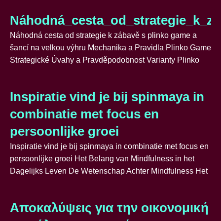
Náhodná_cesta_od_strategie_k_z
Náhodná cesta od strategie k zábavě s plinko game a
šancí na velkou výhru Mechanika a Pravidla Plinko Game
Strategické Úvahy a Pravděpodobnost Varianty Plinko
Inspiratie vind je bij spinmaya in
combinatie met focus en
persoonlijke groei
Inspiratie vind je bij spinmaya in combinatie met focus en
persoonlijke groei Het Belang van Mindfulness in het
Dagelijks Leven De Wetenschap Achter Mindfulness Het
Αποκαλύψεις για την οικονομική