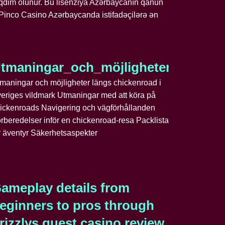
əqdim olunur. Bu lisenziya Azərbaycanın qanun
ir. Pinco Casino Azərbaycanda istifadəçilərə ən
sikobewusstes_Spielen-
quables_avec_casino_suisse_en_lig
tmaningar_och_möjligheter_längs_c
maningar och möjligheter längs chickenroad i
eriges vildmark Utmaningar med att köra på
ickenroads Navigering och vägförhållanden
rberedelser inför en chickenroad-resa Packlista
r äventyr Säkerhetsaspekter
ine_casino_ohne_oasis_mit_transpa
ameplay details from
eginners to pros through
rizzlys quest casino review