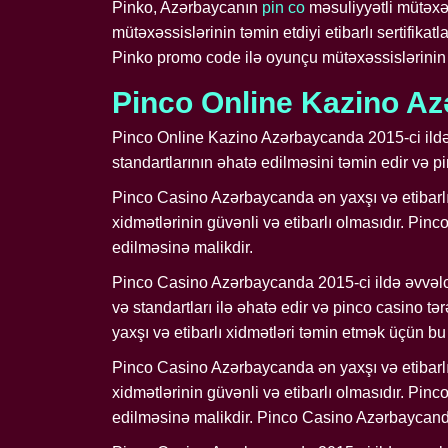
Pinko, Azərbaycanın
pin co
məsuliyyətli mütəxəs
mütəxəssislərinin təmin etdiyi etibarlı sertifika
Pinko promo code ilə oyunçu mütəxəssislərinin o
Pinco Online Kazino Azə
Pinco Online Kazino Azərbaycanda 2015-ci ildə 
standartlarının əhatə edilməsini təmin edir və pin
Pinco Casino Azərbaycanda ən yaxşı və etibarlı o
xidmətlərinin güvənli və etibarlı olmasıdır. Pin
edilməsinə malikdir.
Pinco Casino Azərbaycanda 2015-ci ildə əvvəlcə
və standartları ilə əhatə edir və pinco casino tə
yaxşı və etibarlı xidmətləri təmin etmək üçün bu
Pinco Casino Azərbaycanda ən yaxşı və etibarlı o
xidmətlərinin güvənli və etibarlı olmasıdır. Pin
edilməsinə malikdir. Pinco Casino Azərbaycanda 