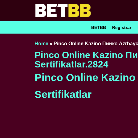
BETBB
Registrar
Home
»
Pinco Online Kazino Пинко Azrbaycan
Pinco Online Kazino Пи
Sertifikatlar.2824
Pinco Online Kazino 
Sertifikatlar