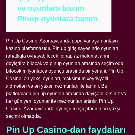
və oyunlara baxım
Pinup oyunlara baxım
Pin Up Casino, Azərbaycanda populyarlaşan onlayn
kazino platformasıdır. Pin up giriş sayesinde oyunları
rahatlıqla oynayabilecek, pinap az məlumatlarını
dəyişdirə biləcək və pinup oyunları arasında seçim edə
biləcək milyonlarca oyunçu arasında bir yer alır. Pin Up
Casino, ən yaxşı oyunları, maksimum xeyriyyətli
xidmətləri və ən yaxşı məzmunları ilə tanınır. Bu
platformada pin up oyunları arasında dəyişə bilərsiniz və
hər gün yeni oyunlar ilə məzmunları artırılır. Pin Up
Casino, Azərbaycanda oyunçu məşqçilərinin ən yaxşı
seçimi olmaqda.
Pin Up Casino-dan faydaları