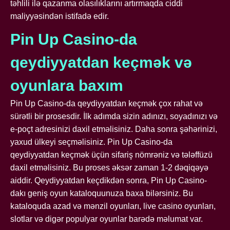
təhlili ilə qazanma olasılıklarını artırmaqda ciddi
maliyyəsindən istifadə edir.
Pin Up Casino-da
qeydiyyatdan keçmək və
oyunlara baxım
Pin Up Casino-da qeydiyyatdan keçmək çox rahat və
sürətli bir prosesdir. İlk adımda sizin adınızı, soyadınızı və
e-poçt adresinizi daxil etməlisiniz. Daha sonra şəhərinizi,
yaxud ülkeyi seçməlisiniz. Pin Up Casino-da
qeydiyyatdan keçmək üçün sifariş nömrəniz və tələffüzü
daxil etməlisiniz. Bu proses əksər zaman 1-2 dəqiqəyə
aiddir. Qeydiyyatdan keçdikdən sonra, Pin Up Casino-
dakı geniş oyun kataloquunuza baxa bilərsiniz. Bu
kataloquda azad və mənzil oyunları, live casino oyunları,
slotlar və digər populyar oyunlar barədə məlumat var.