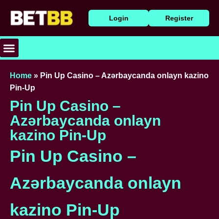
Login
Register
Baixar Aplicativo
Caça Níqueis
Cassino Ao Vivo
Home
»
Pin Up Casino – Azərbaycanda onlayn kazino
Pin-Up
Pin Up Casino –
Azərbaycanda onlayn
kazino Pin-Up
Pin Up Casino –
Azərbaycanda onlayn
kazino Pin-Up