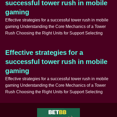
successful tower rush in mobile
gaming
Effective strategies for a successful tower rush in mobile
gaming Understanding the Core Mechanics of a Tower
Rush Choosing the Right Units for Support Selecting
Effective strategies for a
successful tower rush in mobile
gaming
Effective strategies for a successful tower rush in mobile
gaming Understanding the Core Mechanics of a Tower
Rush Choosing the Right Units for Support Selecting