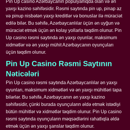
Pin Up casino Azərbaycanın populyarlıqda olan və ən
yaxşı kazino səhifəsidir. Rəsmi saytında pin up, pinap az
və pinup nisbətən yaxşı kreditlər və bonuslar ilə müraciət
edilə bilər. Bu səhifə, Azərbaycanlılar üçün ən uyğun və
müraciət etmək üçün ən kolay yollarla təqdim olunur. Pin
Up casino rəsmi saytında ən yaxşı oyunlar, maksimum
xidmətlər və ən yaxşı mühit Azərbaycanın oyunçuları
üçün təqdim olunur.
Pin Up Casino Rəsmi Saytının
Nəticələri
Pin Up casino rəsmi saytında Azərbaycanlılar ən yaxşı
oyunları, maksimum xidmətləri və ən yaxşı mühitləri tapa
bilərlər. Bu səhifə, Azərbaycanın ən yaxşı kazino
səhifəsidir, çünki burada oyunçuların əldə etmək istədiyi
bütün mühitlər və xidmətlər təqdim olunur. Pin Up casino
rəsmi saytında oyunçuların məqsədlərini rahatlıqla əldə
etmək üçün ən yaxşı şanslar təqdim olunur.