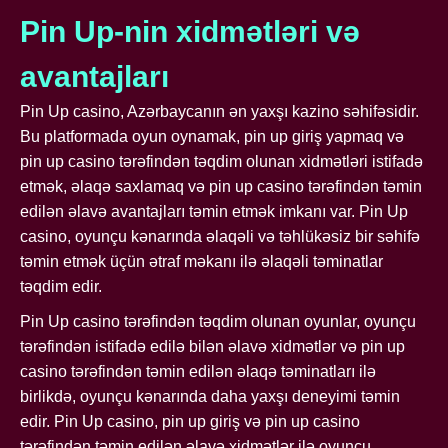
Pin Up-nin xidmətləri və
avantajları
Pin Up casino, Azərbaycanın ən yaxşı kazino səhifəsidir.
Bu platformada oyun oynamak, pin up giriş yapmaq və
pin up casino tərəfindən təqdim olunan xidmətləri istifadə
etmək, əlaqə saxlamaq və pin up casino tərəfindən təmin
edilən əlavə avantajları təmin etmək imkanı var. Pin Up
casino, oyunçu kənarında əlaqəli və təhlükəsiz bir səhifə
təmin etmək üçün ətraf məkanı ilə əlaqəli təminatlar
təqdim edir.
Pin Up casino tərəfindən təqdim olunan oyunlar, oyunçu
tərəfindən istifadə edilə bilən əlavə xidmətlər və pin up
casino tərəfindən təmin edilən əlaqə təminatları ilə
birlikdə, oyunçu kənarında daha yaxşı deneyimi təmin
edir. Pin Up casino, pin up giriş və pin up casino
tərəfindən təmin edilən əlavə xidmətlər ilə oyunçu