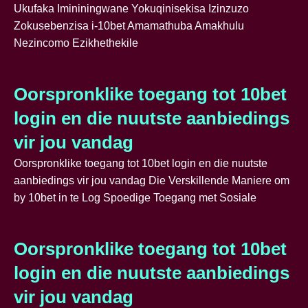
Ukufaka Imininingwane Yokuqinisekisa Izinzuzo
Zokusebenzisa i-10bet Amamathuba Amakhulu
Nezincomo Ezikhethekile
Oorspronklike toegang tot 10bet
login en die nuutste aanbiedings
vir jou vandag
Oorspronklike toegang tot 10bet login en die nuutste
aanbiedings vir jou vandag Die Verskillende Maniere om
by 10bet in te Log Spoedige Toegang met Sosiale
Oorspronklike toegang tot 10bet
login en die nuutste aanbiedings
vir jou vandag