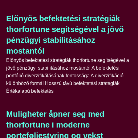
Előnyös befektetési stratégiák
thorfortune segítségével a jövő
pénzügyi stabilitásához
mostantól
Előnyös befektetési stratégiák thorfortune segítségével a
jövő pénzügyi stabilitásához mostantól A befektetési
portfólió diverzifikálásának fontossága A diverzifikáció
különböző formái Hosszú távú befektetési stratégiák
Értékalapú befektetés
Muligheter åpner seg med
thorfortune i moderne
porteføljestyring og vekst