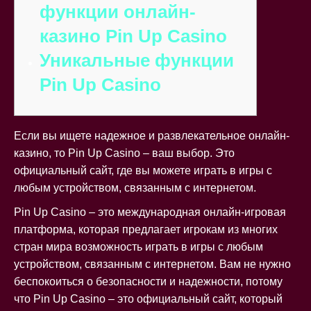
функции онлайн-
казино Pin Up Casino
Уникальные функции
Pin Up Casino
Если вы ищете надежное и развлекательное онлайн-
казино, то Pin Up Casino – ваш выбор. Это
официальный сайт, где вы можете играть в игры с
любым устройством, связанным с интернетом.
Pin Up Casino – это международная онлайн-игровая
платформа, которая предлагает игрокам из многих
стран мира возможность играть в игры с любым
устройством, связанным с интернетом. Вам не нужно
беспокоиться о безопасности и надежности, потому
что Pin Up Casino – это официальный сайт, который