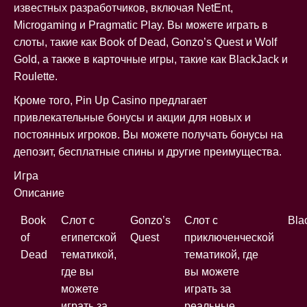
известных разработчиков, включая NetEnt,
Microgaming и Pragmatic Play. Вы можете играть в
слоты, такие как Book of Dead, Gonzo’s Quest и Wolf
Gold, а также в карточные игры, такие как BlackJack и
Roulette.
Кроме того, Pin Up Casino предлагает
привлекательные бонусы и акции для новых и
постоянных игроков. Вы можете получать бонусы на
депозит, бесплатные спины и другие преимущества.
Игра
Описание
Book
Слот с
Gonzo’s
Слот с
Bla
of
египетской
Quest
приключенческой
Dead
тематикой,
тематикой, где
где вы
вы можете
можете
играть за
играть за
реальные