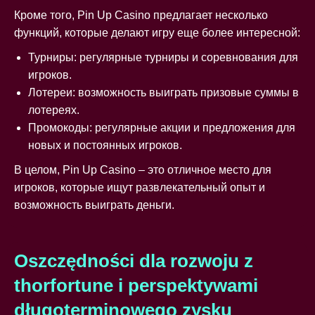
Кроме того, Pin Up Casino предлагает несколько
функций, которые делают игру еще более интересной:
Турниры: регулярные турниры и соревнования для
игроков.
Лотереи: возможность выиграть призовые суммы в
лотереях.
Промокоды: регулярные акции и предложения для
новых и постоянных игроков.
В целом, Pin Up Casino – это отличное место для
игроков, которые ищут развлекательный опыт и
возможность выиграть деньги.
Oszczędności dla rozwoju z
thorfortune i perspektywami
długoterminowego zysku