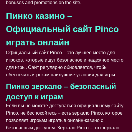
bonuses and promotions on the site.
Пинко казино –
Официальный сайт Pinco
играть онлайн
Официальный сайт Pinco – это лучшее место для
игроков, которые ищут безопасное и надежное место
для игры. Сайт регулярно обновляется, чтобы
обеспечить игрокам наилучшие условия для игры.
Пинко зеркало – безопасный
доступ к играм
Если вы не можете доступаться официальному сайту
Pinco, не беспокойтесь – есть зеркало Pinco, которое
позволяет игрокам играть в онлайн-казино с
безопасным доступом. Зеркало Pinco – это зеркало