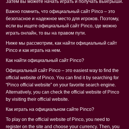
Затем вы можете начать играть и получать выигрыши.
Важно помнить, что официальный сайт Pinco – это
безопасное и надежное место для игроков. Поэтому,
если вы ищете официальный сайт Pinco, где можно
играть онлайн, то вы на правом пути.
Ниже мы рассмотрим, как найти официальный сайт
Pinco и как играть на нем.
Как найти официальный сайт Pinco?
Официальный сайт Pinco – это easiest way to find the
official website of Pinco. You can find it by searching for
“Pinco official website” on your favorite search engine.
Alternatively, you can check the official website of Pinco
by visiting their official website.
Как играть на официальном сайте Pinco?
To play on the official website of Pinco, you need to
register on the site and choose your currency. Then, you