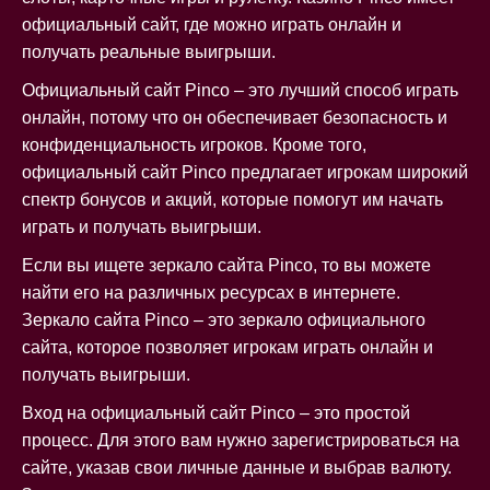
официальный сайт, где можно играть онлайн и
получать реальные выигрыши.
Официальный сайт Pinco – это лучший способ играть
онлайн, потому что он обеспечивает безопасность и
конфиденциальность игроков. Кроме того,
официальный сайт Pinco предлагает игрокам широкий
спектр бонусов и акций, которые помогут им начать
играть и получать выигрыши.
Если вы ищете зеркало сайта Pinco, то вы можете
найти его на различных ресурсах в интернете.
Зеркало сайта Pinco – это зеркало официального
сайта, которое позволяет игрокам играть онлайн и
получать выигрыши.
Вход на официальный сайт Pinco – это простой
процесс. Для этого вам нужно зарегистрироваться на
сайте, указав свои личные данные и выбрав валюту.