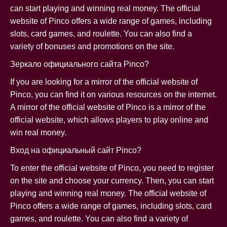
can start playing and winning real money. The official
website of Pinco offers a wide range of games, including
slots, card games, and roulette. You can also find a
variety of bonuses and promotions on the site.
Зеркало официального сайта Pinco?
If you are looking for a mirror of the official website of
Pinco, you can find it on various resources on the internet.
A mirror of the official website of Pinco is a mirror of the
official website, which allows players to play online and
win real money.
Вход на официальный сайт Pinco?
To enter the official website of Pinco, you need to register
on the site and choose your currency. Then, you can start
playing and winning real money. The official website of
Pinco offers a wide range of games, including slots, card
games, and roulette. You can also find a variety of