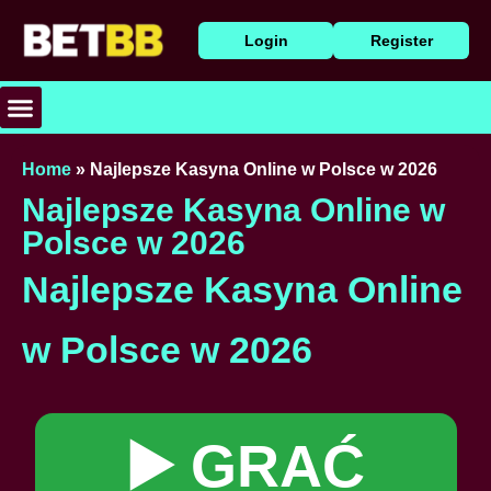
Login
Register
Baixar Aplicativo
Caça Níqueis
Cassino Ao Vivo
Home
»
Najlepsze Kasyna Online w Polsce w 2026
Najlepsze Kasyna Online w
Polsce w 2026
Najlepsze Kasyna Online
w Polsce w 2026
▶️ GRAĆ