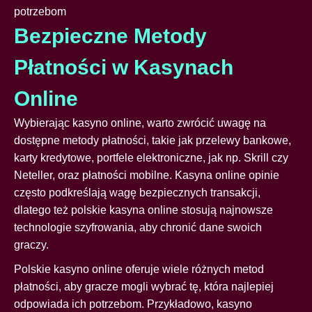
potrzebom
Bezpieczne Metody
Płatności w Kasynach
Online
Wybierając kasyno online, warto zwrócić uwagę na
dostępne metody płatności, takie jak przelewy bankowe,
karty kredytowe, portfele elektroniczne, jak np. Skrill czy
Neteller, oraz płatności mobilne. Kasyna online opinie
często podkreślają wagę bezpiecznych transakcji,
dlatego też polskie kasyna online stosują najnowsze
technologie szyfrowania, aby chronić dane swoich
graczy.
Polskie kasyno online oferuje wiele różnych metod
płatności, aby gracze mogli wybrać tę, która najlepiej
odpowiada ich potrzebom. Przykładowo, kasyno