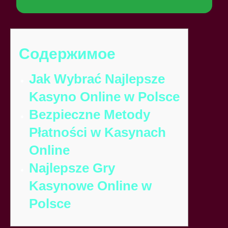
Содержимое
Jak Wybrać Najlepsze
Kasyno Online w Polsce
Bezpieczne Metody
Płatności w Kasynach
Online
Najlepsze Gry
Kasynowe Online w
Polsce