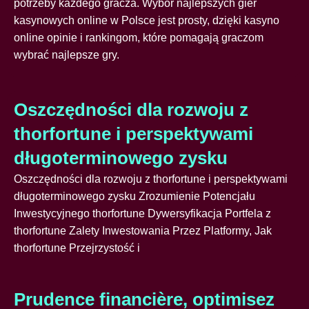
potrzeby każdego gracza. Wybór najlepszych gier
kasynowych online w Polsce jest prosty, dzięki kasyno
online opinie i rankingom, które pomagają graczom
wybrać najlepsze gry.
Oszczędności dla rozwoju z
thorfortune i perspektywami
długoterminowego zysku
Oszczędności dla rozwoju z thorfortune i perspektywami
długoterminowego zysku Zrozumienie Potencjału
Inwestycyjnego thorfortune Dywersyfikacja Portfela z
thorfortune Zalety Inwestowania Przez Platformy, Jak
thorfortune Przejrzystość i
Prudence financière, optimisez