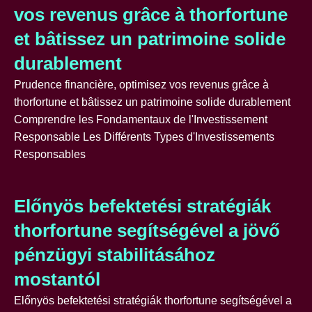
vos revenus grâce à thorfortune
et bâtissez un patrimoine solide
durablement
Prudence financière, optimisez vos revenus grâce à
thorfortune et bâtissez un patrimoine solide durablement
Comprendre les Fondamentaux de l'Investissement
Responsable Les Différents Types d'Investissements
Responsables
Előnyös befektetési stratégiák
thorfortune segítségével a jövő
pénzügyi stabilitásához
mostantól
Előnyös befektetési stratégiák thorfortune segítségével a