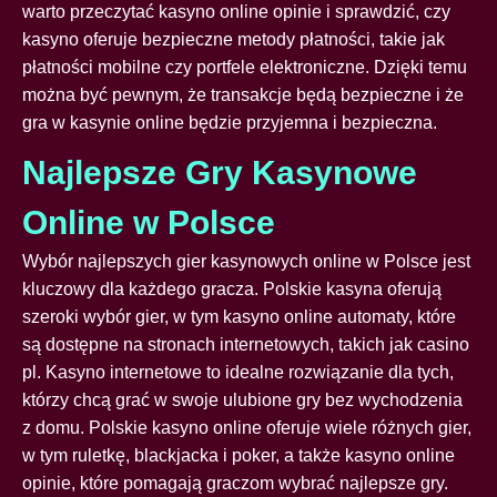
warto przeczytać kasyno online opinie i sprawdzić, czy
kasyno oferuje bezpieczne metody płatności, takie jak
płatności mobilne czy portfele elektroniczne. Dzięki temu
można być pewnym, że transakcje będą bezpieczne i że
gra w kasynie online będzie przyjemna i bezpieczna.
Najlepsze Gry Kasynowe
Online w Polsce
Wybór najlepszych gier kasynowych online w Polsce jest
kluczowy dla każdego gracza. Polskie kasyna oferują
szeroki wybór gier, w tym kasyno online automaty, które
są dostępne na stronach internetowych, takich jak casino
pl. Kasyno internetowe to idealne rozwiązanie dla tych,
którzy chcą grać w swoje ulubione gry bez wychodzenia
z domu. Polskie kasyno online oferuje wiele różnych gier,
w tym ruletkę, blackjacka i poker, a także kasyno online
opinie, które pomagają graczom wybrać najlepsze gry.