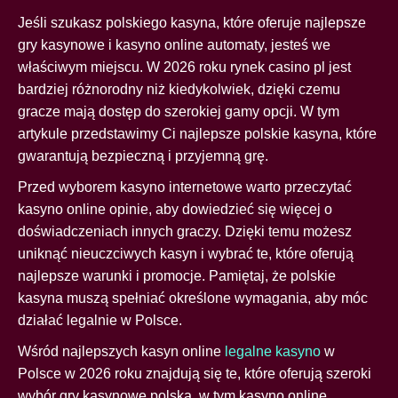
Jeśli szukasz polskiego kasyna, które oferuje najlepsze
gry kasynowe i kasyno online automaty, jesteś we
właściwym miejscu. W 2026 roku rynek casino pl jest
bardziej różnorodny niż kiedykolwiek, dzięki czemu
gracze mają dostęp do szerokiej gamy opcji. W tym
artykule przedstawimy Ci najlepsze polskie kasyna, które
gwarantują bezpieczną i przyjemną grę.
Przed wyborem kasyno internetowe warto przeczytać
kasyno online opinie, aby dowiedzieć się więcej o
doświadczeniach innych graczy. Dzięki temu możesz
uniknąć nieuczciwych kasyn i wybrać te, które oferują
najlepsze warunki i promocje. Pamiętaj, że polskie
kasyna muszą spełniać określone wymagania, aby móc
działać legalnie w Polsce.
Wśród najlepszych kasyn online
legalne kasyno
w
Polsce w 2026 roku znajdują się te, które oferują szeroki
wybór gry kasynowe polska, w tym kasyno online