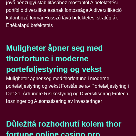
jövő pénzügyi stabilitásához mostantól A befektetési
portfólió diverzifikálásának fontossága A diverzifikáció
különböző formái Hosszú távú befektetési stratégiák
Értékalapú befektetés
Muligheter åpner seg med
thorfortune i moderne
porteføljestyring og vekst
Muligheter åpner seg med thorfortune i moderne
porteføljestyring og vekst Forståelse av Porteføljestyring i
Det 21. Århundre Risikostyring og Diversifisering Fintech-
løsninger og Automatisering av Investeringer
Důležitá rozhodnutí kolem thor
fortune online casino pro