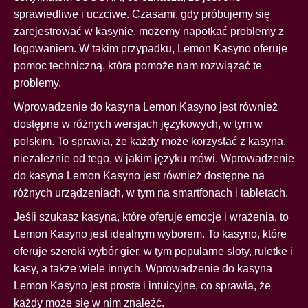
sprawiedliwe i uczciwe. Czasami, gdy próbujemy się
zarejestrować w kasynie, możemy napotkać problemy z
logowaniem. W takim przypadku, Lemon Kasyno oferuje
pomoc techniczną, która pomoże nam rozwiązać te
problemy.
Wprowadzenie do kasyna Lemon Kasyno jest również
dostępne w różnych wersjach językowych, w tym w
polskim. To sprawia, że każdy może korzystać z kasyna,
niezależnie od tego, w jakim języku mówi. Wprowadzenie
do kasyna Lemon Kasyno jest również dostępne na
różnych urządzeniach, w tym na smartfonach i tabletach.
Jeśli szukasz kasyna, które oferuje emocje i wrażenia, to
Lemon Kasyno jest idealnym wyborem. To kasyno, które
oferuje szeroki wybór gier, w tym popularne sloty, ruletke i
kasy, a także wiele innych. Wprowadzenie do kasyna
Lemon Kasyno jest proste i intuicyjne, co sprawia, że
każdy może się w nim znaleźć.