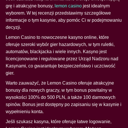
grę i atrakcyjne bonusy,
lemon casino
jest idealnym
wyborem. W tej recenzji przedstawimy szczegółowe
informacje o tym kasynie, aby pomóc Ci w podejmowaniu
decyzji.
Lemon Casino to nowoczesne kasyno online, które
oferuje szeroki wybór gier hazardowych, w tym ruletki,
automatów, blackjacka i wiele innych. Kasyno jest
licencjonowane i regulowane przez Urząd Nadzoru nad
Kasynami, co gwarantuje bezpieczeństwo i uczciwość
gier.
Warto zauważyć, że Lemon Casino oferuje atrakcyjne
bonusy dla nowych graczy, w tym bonus powitalny w
wysokości 100% do 500 PLN, a także 100 darmowych
spinów. Bonus jest dostępny po zapisaniu się w kasynie i
wypełnieniu konta.
Jeśli szukasz kasyna, które oferuje łatwe logowanie,