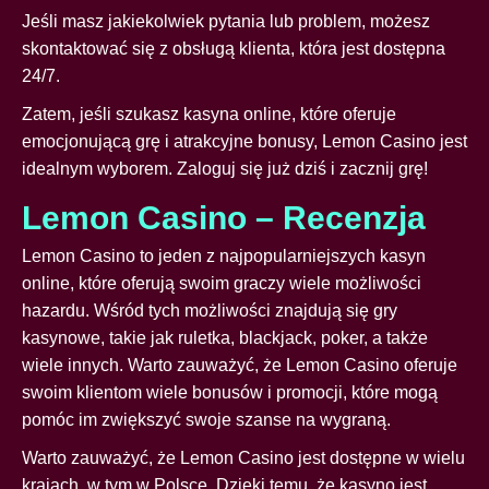
Jeśli masz jakiekolwiek pytania lub problem, możesz
skontaktować się z obsługą klienta, która jest dostępna
24/7.
Zatem, jeśli szukasz kasyna online, które oferuje
emocjonującą grę i atrakcyjne bonusy, Lemon Casino jest
idealnym wyborem. Zaloguj się już dziś i zacznij grę!
Lemon Casino – Recenzja
Lemon Casino to jeden z najpopularniejszych kasyn
online, które oferują swoim graczy wiele możliwości
hazardu. Wśród tych możliwości znajdują się gry
kasynowe, takie jak ruletka, blackjack, poker, a także
wiele innych. Warto zauważyć, że Lemon Casino oferuje
swoim klientom wiele bonusów i promocji, które mogą
pomóc im zwiększyć swoje szanse na wygraną.
Warto zauważyć, że Lemon Casino jest dostępne w wielu
krajach, w tym w Polsce. Dzięki temu, że kasyno jest