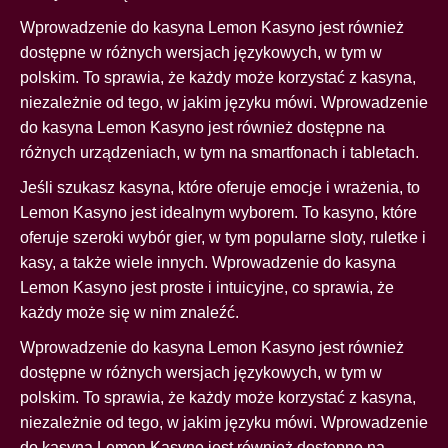
Wprowadzenie do kasyna Lemon Kasyno jest również
dostępne w różnych wersjach językowych, w tym w
polskim. To sprawia, że każdy może korzystać z kasyna,
niezależnie od tego, w jakim języku mówi. Wprowadzenie
do kasyna Lemon Kasyno jest również dostępne na
różnych urządzeniach, w tym na smartfonach i tabletach.
Jeśli szukasz kasyna, które oferuje emocje i wrażenia, to
Lemon Kasyno jest idealnym wyborem. To kasyno, które
oferuje szeroki wybór gier, w tym popularne sloty, ruletke i
kasy, a także wiele innych. Wprowadzenie do kasyna
Lemon Kasyno jest proste i intuicyjne, co sprawia, że
każdy może się w nim znaleźć.
Wprowadzenie do kasyna Lemon Kasyno jest również
dostępne w różnych wersjach językowych, w tym w
polskim. To sprawia, że każdy może korzystać z kasyna,
niezależnie od tego, w jakim języku mówi. Wprowadzenie
do kasyna Lemon Kasyno jest również dostępne na