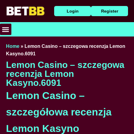
Login
Register
Baixar Aplicativo
Caça Níqueis
Cassino Ao Vivo
Home
»
Lemon Casino – szczegowa recenzja Lemon
Kasyno.6091
Lemon Casino – szczegowa
recenzja Lemon
Kasyno.6091
Lemon Casino –
szczegółowa recenzja
Lemon Kasyno