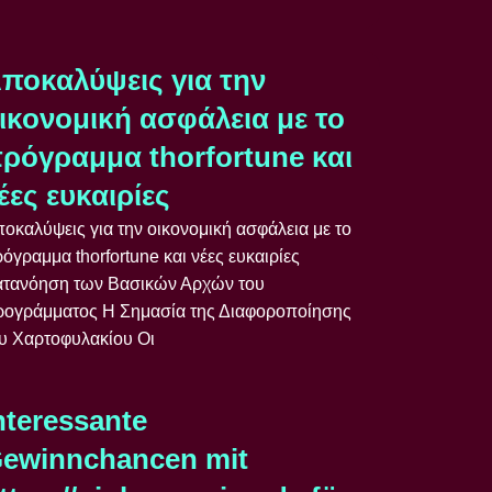
í_na_velkou_výhru
ποκαλύψεις για την
ικονομική ασφάλεια με το
ρόγραμμα thorfortune και
έες ευκαιρίες
οκαλύψεις για την οικονομική ασφάλεια με το
όγραμμα thorfortune και νέες ευκαιρίες
τανόηση των Βασικών Αρχών του
ογράμματος Η Σημασία της Διαφοροποίησης
υ Χαρτοφυλακίου Οι
nteressante
ewinnchancen mit