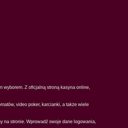
m wyborem. Z oficjalną stroną kasyna online,
matów, video poker, karcianki, a także wiele
ępny na stronie. Wprowadź swoje dane logowania,