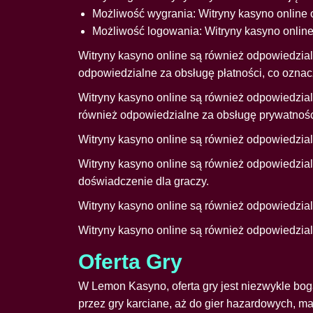
Możliwość wygrania: Witryny kasyno online 
Możliwość logowania: Witryny kasyno online
Witryny kasyno online są również odpowiedzial
odpowiedzialne za obsługę płatności, co oznac
Witryny kasyno online są również odpowiedzia
również odpowiedzialne za obsługę prywatnośc
Witryny kasyno online są również odpowiedzia
Witryny kasyno online są również odpowiedzial
doświadczenie dla graczy.
Witryny kasyno online są również odpowiedzial
Witryny kasyno online są również odpowiedzia
Oferta Gry
W Lemon Kasyno, oferta gry jest niezwykle boga
przez gry karciane, aż do gier hazardowych, m