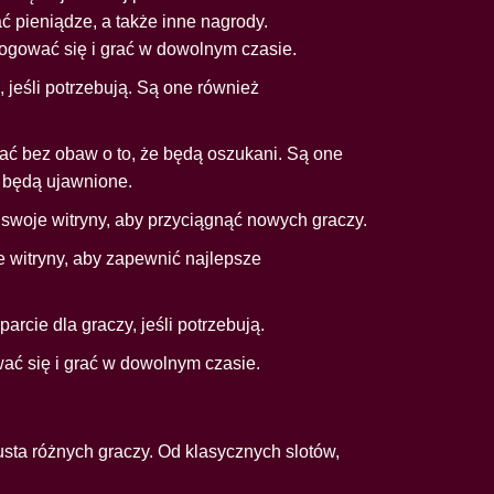
 pieniądze, a także inne nagrody.
ogować się i grać w dowolnym czasie.
jeśli potrzebują. Są one również
ać bez obaw o to, że będą oszukani. Są one
e będą ujawnione.
swoje witryny, aby przyciągnąć nowych graczy.
e witryny, aby zapewnić najlepsze
cie dla graczy, jeśli potrzebują.
ać się i grać w dowolnym czasie.
usta różnych graczy. Od klasycznych slotów,