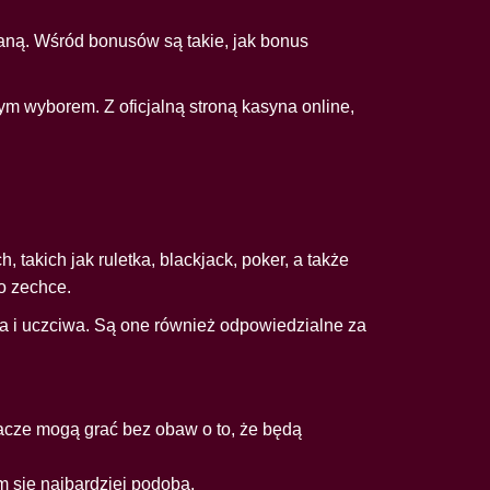
aną. Wśród bonusów są takie, jak bonus
m wyborem. Z oficjalną stroną kasyna online,
 takich jak ruletka, blackjack, poker, a także
o zechce.
zna i uczciwa. Są one również odpowiedzialne za
acze mogą grać bez obaw o to, że będą
m się najbardziej podoba.