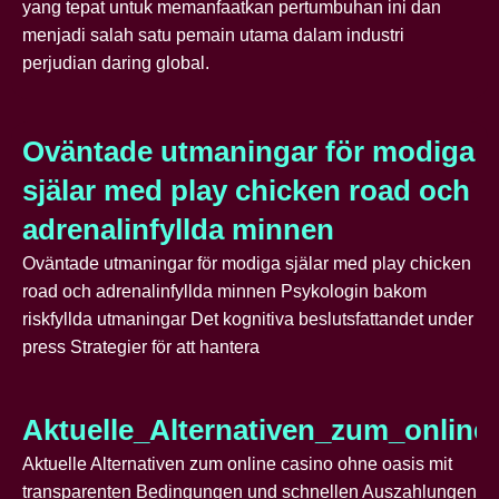
yang tepat untuk memanfaatkan pertumbuhan ini dan
menjadi salah satu pemain utama dalam industri
perjudian daring global.
Oväntade utmaningar för modiga
själar med play chicken road och
adrenalinfyllda minnen
Oväntade utmaningar för modiga själar med play chicken
road och adrenalinfyllda minnen Psykologin bakom
riskfyllda utmaningar Det kognitiva beslutsfattandet under
press Strategier för att hantera
Aktuelle_Alternativen_zum_onlin
Aktuelle Alternativen zum online casino ohne oasis mit
transparenten Bedingungen und schnellen Auszahlungen