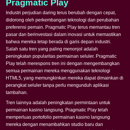
Pragmatic Play
Industri perjudian daring terus berubah dengan cepat,
didorong oleh perkembangan teknologi dan perubahan
preferensi pemain. Pragmatic Play terus memantau tren
pasar dan berinvestasi dalam inovasi untuk memastikan
bahwa mereka tetap berada di garis depan industri.
Salah satu tren yang paling menonjol adalah
peningkatan popularitas permainan seluler. Pragmatic
Play telah merespons tren ini dengan mengembangkan
semua permainan mereka menggunakan teknologi
HTML5, yang memungkinkan mereka dapat dimainkan di
perangkat seluler tanpa perlu mengunduh aplikasi
tambahan.
Tren lainnya adalah peningkatan permintaan untuk
permainan kasino langsung. Pragmatic Play telah
memperluas portofolio permainan kasino langsung
mereka dengan menambahkan studio baru dan