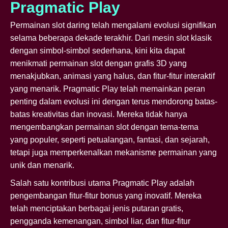
Pragmatic Play
Permainan slot daring telah mengalami evolusi signifikan
selama beberapa dekade terakhir. Dari mesin slot klasik
dengan simbol-simbol sederhana, kini kita dapat
menikmati permainan slot dengan grafis 3D yang
menakjubkan, animasi yang halus, dan fitur-fitur interaktif
yang menarik. Pragmatic Play telah memainkan peran
penting dalam evolusi ini dengan terus mendorong batas-
batas kreativitas dan inovasi. Mereka tidak hanya
mengembangkan permainan slot dengan tema-tema
yang populer, seperti petualangan, fantasi, dan sejarah,
tetapi juga memperkenalkan mekanisme permainan yang
unik dan menarik.
Salah satu kontribusi utama Pragmatic Play adalah
pengembangan fitur-fitur bonus yang inovatif. Mereka
telah menciptakan berbagai jenis putaran gratis,
pengganda kemenangan, simbol liar, dan fitur-fitur