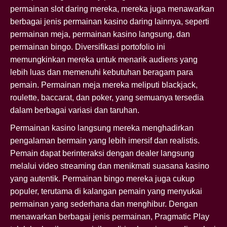
permainan slot daring mereka, mereka juga menawarkan
berbagai jenis permainan kasino daring lainnya, seperti
permainan meja, permainan kasino langsung, dan
permainan bingo. Diversifikasi portofolio ini
memungkinkan mereka untuk menarik audiens yang
lebih luas dan memenuhi kebutuhan beragam para
pemain. Permainan meja mereka meliputi blackjack,
roulette, baccarat, dan poker, yang semuanya tersedia
dalam berbagai variasi dan taruhan.
Permainan kasino langsung mereka menghadirkan
pengalaman bermain yang lebih imersif dan realistis.
Pemain dapat berinteraksi dengan dealer langsung
melalui video streaming dan menikmati suasana kasino
yang autentik. Permainan bingo mereka juga cukup
populer, terutama di kalangan pemain yang menyukai
permainan yang sederhana dan menghibur. Dengan
menawarkan berbagai jenis permainan, Pragmatic Play