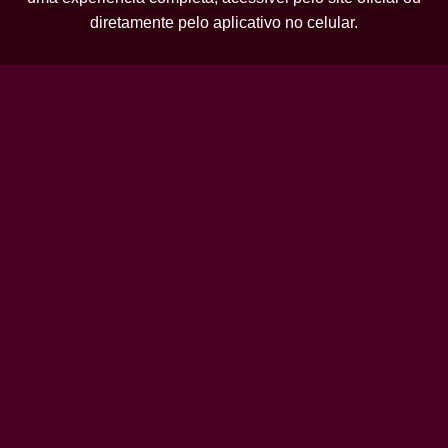
diretamente pelo aplicativo no celular.