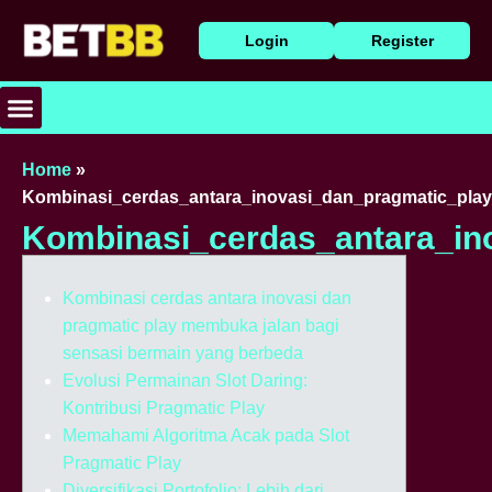
Login
Register
Baixar Aplicativo
Caça Níqueis
Cassino Ao Vivo
Home
»
Kombinasi_cerdas_antara_inovasi_dan_pragmatic_pla
Kombinasi_cerdas_antara_in
Kombinasi cerdas antara inovasi dan
pragmatic play membuka jalan bagi
sensasi bermain yang berbeda
Evolusi Permainan Slot Daring:
Kontribusi Pragmatic Play
Memahami Algoritma Acak pada Slot
Pragmatic Play
Diversifikasi Portofolio: Lebih dari