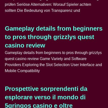
prüfen Seriöse Alternativen: Worauf Spieler achten
sollten Die Bedeutung von Transparenz und
Gameplay details from beginners
to pros through grizzlys quest
casino review
Gameplay details from beginners to pros through grizzlys
quest casino review Game Variety and Software
Providers Exploring the Slot Selection User Interface and
Mobile Compatibility
Prospettive sorprendenti da
esplorare verso il mondo di
5gringos casino e oltre