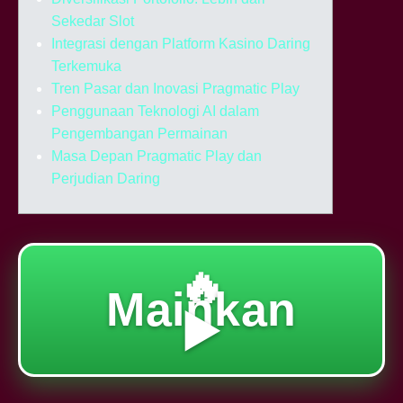
Sekedar Slot
Integrasi dengan Platform Kasino Daring
Terkemuka
Tren Pasar dan Inovasi Pragmatic Play
Penggunaan Teknologi AI dalam
Pengembangan Permainan
Masa Depan Pragmatic Play dan
Perjudian Daring
🔥
Mainkan
▶️