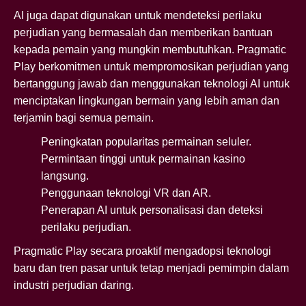
AI juga dapat digunakan untuk mendeteksi perilaku
perjudian yang bermasalah dan memberikan bantuan
kepada pemain yang mungkin membutuhkan. Pragmatic
Play berkomitmen untuk mempromosikan perjudian yang
bertanggung jawab dan menggunakan teknologi AI untuk
menciptakan lingkungan bermain yang lebih aman dan
terjamin bagi semua pemain.
Peningkatan popularitas permainan seluler.
Permintaan tinggi untuk permainan kasino
langsung.
Penggunaan teknologi VR dan AR.
Penerapan AI untuk personalisasi dan deteksi
perilaku perjudian.
Pragmatic Play secara proaktif mengadopsi teknologi
baru dan tren pasar untuk tetap menjadi pemimpin dalam
industri perjudian daring.