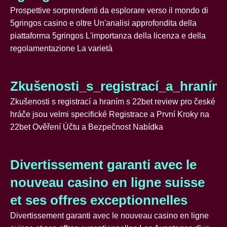
Prospettive sorprendenti da esplorare verso il mondo di
5gringos casino e oltre Un'analisi approfondita della
piattaforma 5gringos L'importanza della licenza e della
regolamentazione La varietà
Zkušenosti_s_registrací_a_hraní
Zkušenosti s registrací a hraním s 22bet review pro české
hráče jsou velmi specifické Registrace a První Kroky na
22bet Ověření Účtu a Bezpečnost Nabídka
Divertissement garanti avec le
nouveau casino en ligne suisse
et ses offres exceptionnelles
Divertissement garanti avec le nouveau casino en ligne