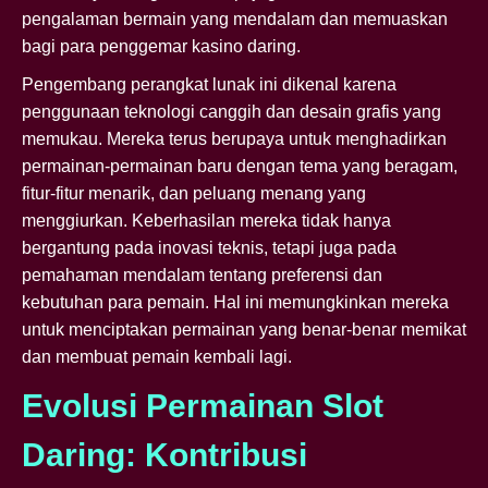
pengalaman bermain yang mendalam dan memuaskan
bagi para penggemar kasino daring.
Pengembang perangkat lunak ini dikenal karena
penggunaan teknologi canggih dan desain grafis yang
memukau. Mereka terus berupaya untuk menghadirkan
permainan-permainan baru dengan tema yang beragam,
fitur-fitur menarik, dan peluang menang yang
menggiurkan. Keberhasilan mereka tidak hanya
bergantung pada inovasi teknis, tetapi juga pada
pemahaman mendalam tentang preferensi dan
kebutuhan para pemain. Hal ini memungkinkan mereka
untuk menciptakan permainan yang benar-benar memikat
dan membuat pemain kembali lagi.
Evolusi Permainan Slot
Daring: Kontribusi