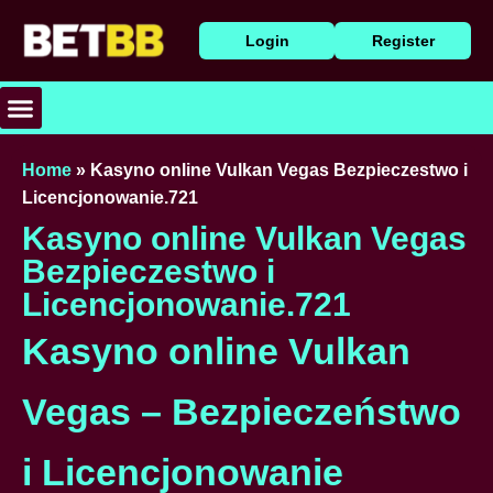
Login
Register
Baixar Aplicativo
Caça Níqueis
Cassino Ao Vivo
Home
»
Kasyno online Vulkan Vegas Bezpieczestwo i
Licencjonowanie.721
Kasyno online Vulkan Vegas
Bezpieczestwo i
Licencjonowanie.721
Kasyno online Vulkan
Vegas – Bezpieczeństwo
i Licencjonowanie