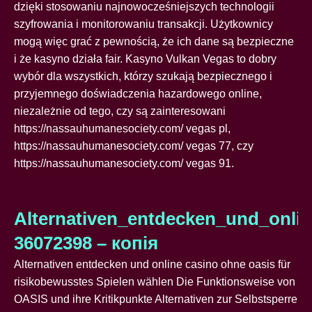
dzięki stosowaniu najnowocześniejszych technologii
szyfrowania i monitorowaniu transakcji. Użytkownicy
mogą więc grać z pewnością, że ich dane są bezpieczne
i że kasyno działa fair. Kasyno Vulkan Vegas to dobry
wybór dla wszystkich, którzy szukają bezpiecznego i
przyjemnego doświadczenia hazardowego online,
niezależnie od tego, czy są zainteresowani
https://nassauhumanesociety.com/ vegas pl,
https://nassauhumanesociety.com/ vegas 77, czy
https://nassauhumanesociety.com/ vegas 91.
Alternativen_entdecken_und_onlin
36072398 – копія
Alternativen entdecken und online casino ohne oasis für
risikobewusstes Spielen wählen Die Funktionsweise von
OASIS und ihre Kritikpunkte Alternativen zur Selbstsperre