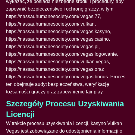
wykazać, że posiada niezbędne środki i procedury, aby
zapewnić bezpieczeństwo i ochronę graczy, w tym
https://nassauhumanesociety.com/ vegas 77,
https://nassauhumanesociety.com/ vulkan,
https://nassauhumanesociety.com/ vegas kasyno,
https://nassauhumanesociety.com/ vegas casino,
https://nassauhumanesociety.com/ vegas pl,
https://nassauhumanesociety.com/ vegas logowanie,
https://nassauhumanesociety.com/ vulkan vegas,
https://nassauhumanesociety.com/ vegas oraz
https://nassauhumanesociety.com/ vegas bonus. Proces
ten obejmuje audyt bezpieczeństwa, weryfikację
tożsamości graczy oraz zapewnienie fair play.
Szczegóły Procesu Uzyskiwania
Licencji
W trakcie procesu uzyskiwania licencji, kasyno Vulkan
Vegas jest zobowiązane do udostępnienia informacji o