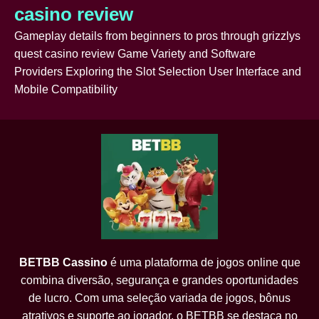
casino review
Gameplay details from beginners to pros through grizzlys
quest casino review Game Variety and Software
Providers Exploring the Slot Selection User Interface and
Mobile Compatibility
BETBB Cassino
é uma plataforma de jogos online que
combina diversão, segurança e grandes oportunidades
de lucro. Com uma seleção variada de jogos, bônus
atrativos e suporte ao jogador, o BETBB se destaca no