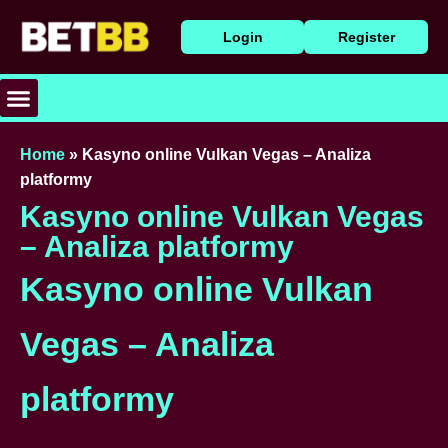
Login
Register
Baixar Aplicativo
Caça Níqueis
Cassino Ao Vivo
Home
»
Kasyno online Vulkan Vegas – Analiza
platformy
Kasyno online Vulkan Vegas
– Analiza platformy
Kasyno online Vulkan
Vegas – Analiza
platformy