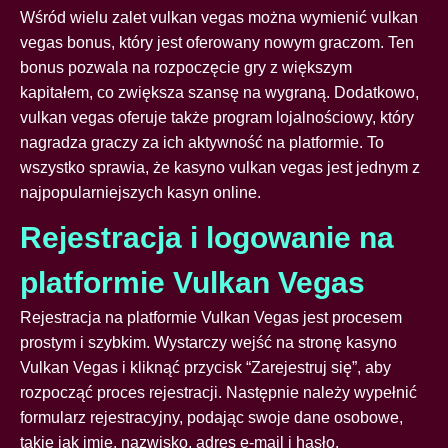
Wśród wielu zalet vulkan vegas można wymienić vulkan
vegas bonus, który jest oferowany nowym graczom. Ten
bonus pozwala na rozpoczęcie gry z większym
kapitałem, co zwiększa szansę na wygraną. Dodatkowo,
vulkan vegas oferuje także program lojalnościowy, który
nagradza graczy za ich aktywność na platformie. To
wszystko sprawia, że kasyno vulkan vegas jest jednym z
najpopularniejszych kasyn online.
Rejestracja i logowanie na
platformie Vulkan Vegas
Rejestracja na platformie Vulkan Vegas jest procesem
prostym i szybkim. Wystarczy wejść na stronę kasyno
Vulkan Vegas i kliknąć przycisk “Zarejestruj się”, aby
rozpocząć proces rejestracji. Następnie należy wypełnić
formularz rejestracyjny, podając swoje dane osobowe,
takie jak imię, nazwisko, adres e-mail i hasło.