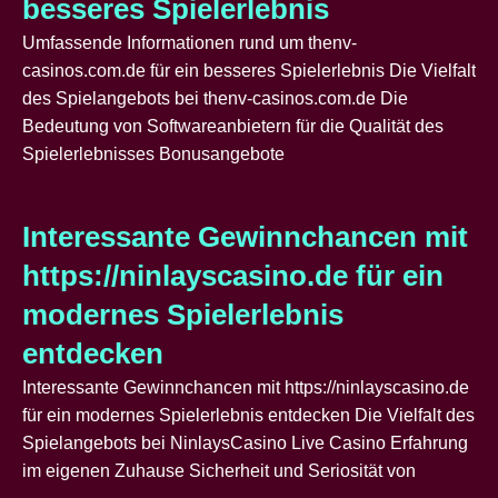
besseres Spielerlebnis
Umfassende Informationen rund um thenv-
casinos.com.de für ein besseres Spielerlebnis Die Vielfalt
des Spielangebots bei thenv-casinos.com.de Die
Bedeutung von Softwareanbietern für die Qualität des
Spielerlebnisses Bonusangebote
Interessante Gewinnchancen mit
https://ninlayscasino.de für ein
modernes Spielerlebnis
entdecken
Interessante Gewinnchancen mit https://ninlayscasino.de
für ein modernes Spielerlebnis entdecken Die Vielfalt des
Spielangebots bei NinlaysCasino Live Casino Erfahrung
im eigenen Zuhause Sicherheit und Seriosität von