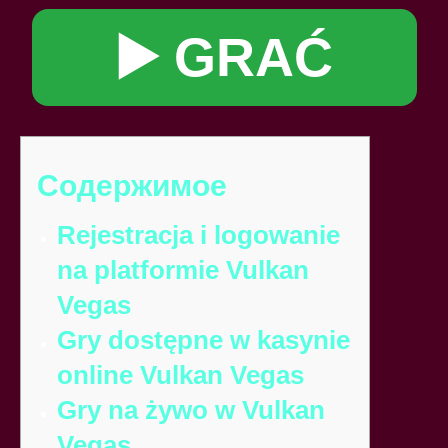
▶️ GRAĆ
Содержимое
Rejestracja i logowanie
na platformie Vulkan
Vegas
Gry dostępne w kasynie
online Vulkan Vegas
Gry na żywo w Vulkan
Vegas