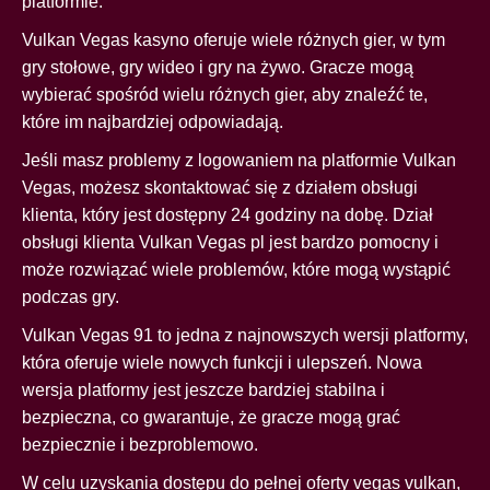
platformie.
Vulkan Vegas kasyno oferuje wiele różnych gier, w tym
gry stołowe, gry wideo i gry na żywo. Gracze mogą
wybierać spośród wielu różnych gier, aby znaleźć te,
które im najbardziej odpowiadają.
Jeśli masz problemy z logowaniem na platformie Vulkan
Vegas, możesz skontaktować się z działem obsługi
klienta, który jest dostępny 24 godziny na dobę. Dział
obsługi klienta Vulkan Vegas pl jest bardzo pomocny i
może rozwiązać wiele problemów, które mogą wystąpić
podczas gry.
Vulkan Vegas 91 to jedna z najnowszych wersji platformy,
która oferuje wiele nowych funkcji i ulepszeń. Nowa
wersja platformy jest jeszcze bardziej stabilna i
bezpieczna, co gwarantuje, że gracze mogą grać
bezpiecznie i bezproblemowo.
W celu uzyskania dostępu do pełnej oferty vegas vulkan,