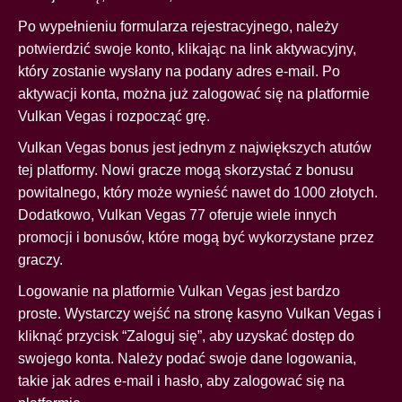
Po wypełnieniu formularza rejestracyjnego, należy
potwierdzić swoje konto, klikając na link aktywacyjny,
który zostanie wysłany na podany adres e-mail. Po
aktywacji konta, można już zalogować się na platformie
Vulkan Vegas i rozpocząć grę.
Vulkan Vegas bonus jest jednym z największych atutów
tej platformy. Nowi gracze mogą skorzystać z bonusu
powitalnego, który może wynieść nawet do 1000 złotych.
Dodatkowo, Vulkan Vegas 77 oferuje wiele innych
promocji i bonusów, które mogą być wykorzystane przez
graczy.
Logowanie na platformie Vulkan Vegas jest bardzo
proste. Wystarczy wejść na stronę kasyno Vulkan Vegas i
kliknąć przycisk “Zaloguj się”, aby uzyskać dostęp do
swojego konta. Należy podać swoje dane logowania,
takie jak adres e-mail i hasło, aby zalogować się na