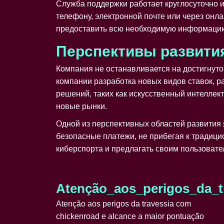
Служба поддержки работает круглосуточно и
телефону, электронной почте или через он
предоставить всю необходимую информаци
Перспективы развити
Компания не останавливается на достигнуто
компании разработка новых видов ставок,
решений, таких как искусственный интеллек
новые рынки.
Одной из перспективных областей развития 
безопасные платежи, не прибегая к традици
киберспорта и предлагать своим пользоват
Atenção_aos_perigos_da_t
Atenção aos perigos da travessia com
chickenroad e alcance a maior pontuação