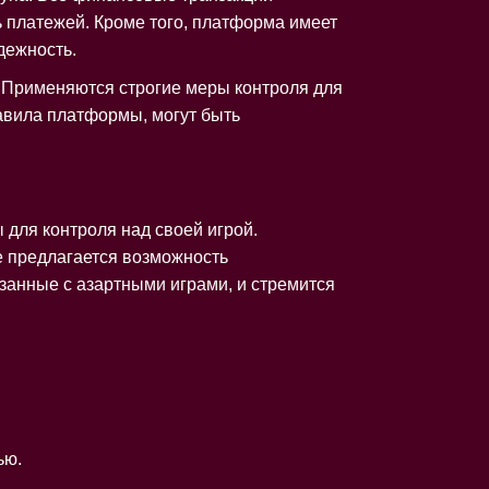
 платежей. Кроме того, платформа имеет
дежность.
 Применяются строгие меры контроля для
авила платформы, могут быть
 для контроля над своей игрой.
е предлагается возможность
занные с азартными играми, и стремится
ью.