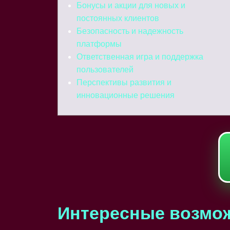
Бонусы и акции для новых и
постоянных клиентов
Безопасность и надежность
платформы
Ответственная игра и поддержка
пользователей
Перспективы развития и
инновационные решения
Интересные возможн