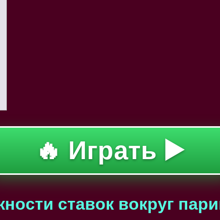
🔥 Играть ▶️
ости ставок вокруг парим