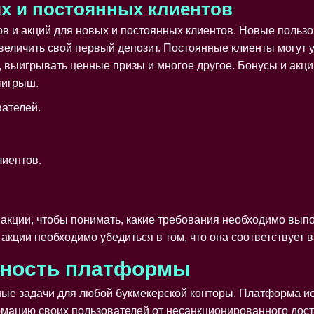
х и постоянных клиентов
в и акций для новых и постоянных клиентов. Новые пользо
увеличить свой первый депозит. Постоянные клиенты могут 
, выигрывать ценные призы и многое другое. Бонусы и акци
ыигрыш.
ателей.
лиентов.
акции, чтобы понимать, какие требования необходимо выпо
 акции необходимо убедиться в том, что она соответствует
жность платформы
тные задачи для любой букмекерской конторы. Платформа и
мацию своих пользователей от несанкционированного дост