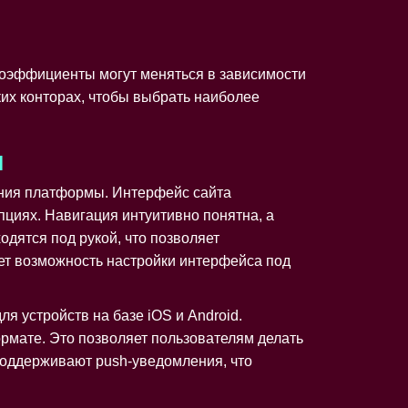
Коэффициенты могут меняться в зависимости
их конторах, чтобы выбрать наиболее
ы
ания платформы. Интерфейс сайта
пциях. Навигация интуитивно понятна, а
дятся под рукой, что позволяет
т возможность настройки интерфейса под
я устройств на базе iOS и Android.
ормате. Это позволяет пользователям делать
поддерживают push-уведомления, что