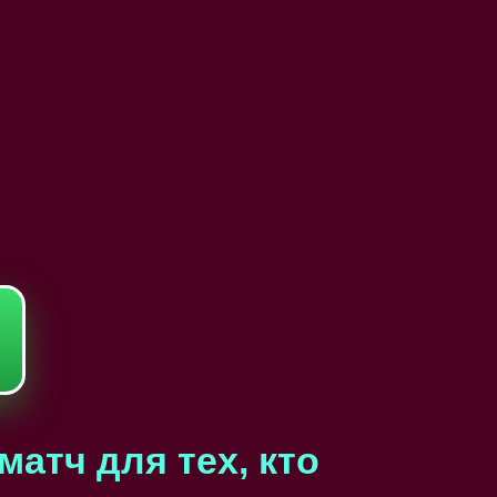
атч для тех, кто