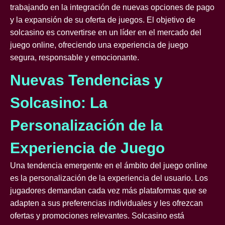
trabajando en la integración de nuevas opciones de pago
y la expansión de su oferta de juegos. El objetivo de
solcasino es convertirse en un líder en el mercado del
juego online, ofreciendo una experiencia de juego
segura, responsable y emocionante.
Nuevas Tendencias y
Solcasino: La
Personalización de la
Experiencia de Juego
Una tendencia emergente en el ámbito del juego online
es la personalización de la experiencia del usuario. Los
jugadores demandan cada vez más plataformas que se
adapten a sus preferencias individuales y les ofrezcan
ofertas y promociones relevantes. Solcasino está