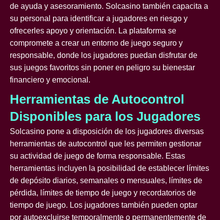
de ayuda y asesoramiento. Solcasino también capacita a
su personal para identificar a jugadores en riesgo y
ofrecerles apoyo y orientación. La plataforma se
compromete a crear un entorno de juego seguro y
responsable, donde los jugadores puedan disfrutar de
sus juegos favoritos sin poner en peligro su bienestar
financiero y emocional.
Herramientas de Autocontrol
Disponibles para los Jugadores
Solcasino pone a disposición de los jugadores diversas
herramientas de autocontrol que les permiten gestionar
su actividad de juego de forma responsable. Estas
herramientas incluyen la posibilidad de establecer límites
de depósito diarios, semanales o mensuales, límites de
pérdida, límites de tiempo de juego y recordatorios de
tiempo de juego. Los jugadores también pueden optar
por autoexcluirse temporalmente o permanentemente de