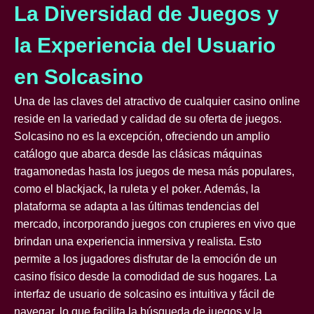
La Diversidad de Juegos y
la Experiencia del Usuario
en Solcasino
Una de las claves del atractivo de cualquier casino online
reside en la variedad y calidad de su oferta de juegos.
Solcasino no es la excepción, ofreciendo un amplio
catálogo que abarca desde las clásicas máquinas
tragamonedas hasta los juegos de mesa más populares,
como el blackjack, la ruleta y el poker. Además, la
plataforma se adapta a las últimas tendencias del
mercado, incorporando juegos con crupieres en vivo que
brindan una experiencia inmersiva y realista. Esto
permite a los jugadores disfrutar de la emoción de un
casino físico desde la comodidad de sus hogares. La
interfaz de usuario de solcasino es intuitiva y fácil de
navegar, lo que facilita la búsqueda de juegos y la