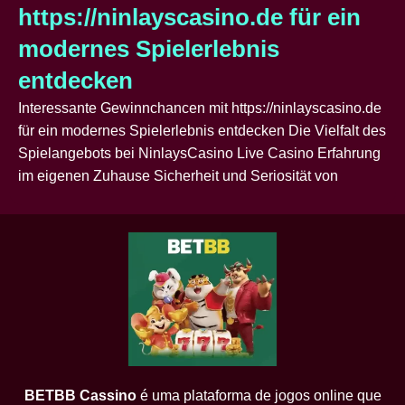
https://ninlayscasino.de für ein
modernes Spielerlebnis
entdecken
Interessante Gewinnchancen mit https://ninlayscasino.de
für ein modernes Spielerlebnis entdecken Die Vielfalt des
Spielangebots bei NinlaysCasino Live Casino Erfahrung
im eigenen Zuhause Sicherheit und Seriosität von
BETBB Cassino
é uma plataforma de jogos online que