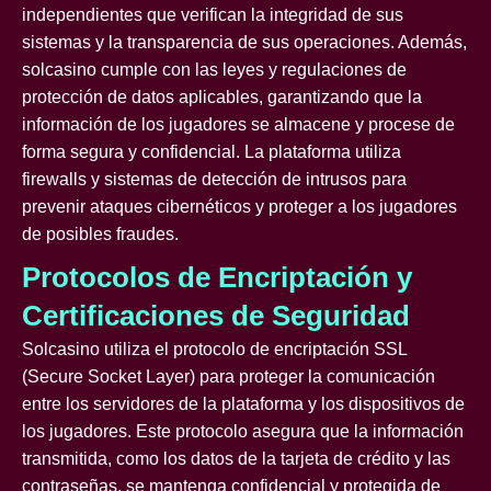
independientes que verifican la integridad de sus
sistemas y la transparencia de sus operaciones. Además,
solcasino cumple con las leyes y regulaciones de
protección de datos aplicables, garantizando que la
información de los jugadores se almacene y procese de
forma segura y confidencial. La plataforma utiliza
firewalls y sistemas de detección de intrusos para
prevenir ataques cibernéticos y proteger a los jugadores
de posibles fraudes.
Protocolos de Encriptación y
Certificaciones de Seguridad
Solcasino utiliza el protocolo de encriptación SSL
(Secure Socket Layer) para proteger la comunicación
entre los servidores de la plataforma y los dispositivos de
los jugadores. Este protocolo asegura que la información
transmitida, como los datos de la tarjeta de crédito y las
contraseñas, se mantenga confidencial y protegida de