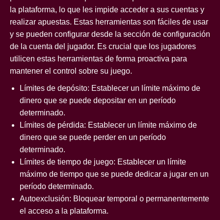
la plataforma, lo que les impide acceder a sus cuentas y
realizar apuestas. Estas herramientas son fáciles de usar
y se pueden configurar desde la sección de configuración
de la cuenta del jugador. Es crucial que los jugadores
utilicen estas herramientas de forma proactiva para
mantener el control sobre su juego.
Límites de depósito: Establecer un límite máximo de
dinero que se puede depositar en un período
determinado.
Límites de pérdida: Establecer un límite máximo de
dinero que se puede perder en un período
determinado.
Límites de tiempo de juego: Establecer un límite
máximo de tiempo que se puede dedicar a jugar en un
período determinado.
Autoexclusión: Bloquear temporal o permanentemente
el acceso a la plataforma.