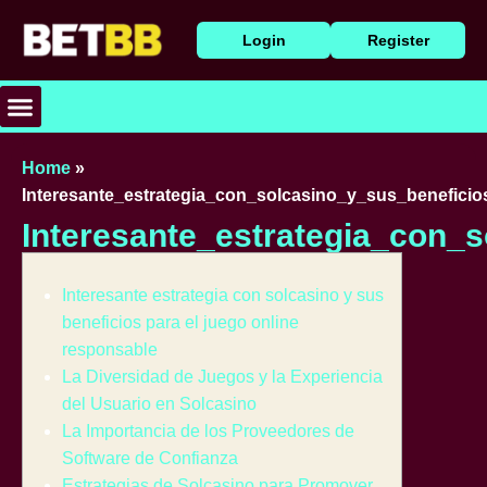
Login
Register
Baixar Aplicativo
Caça Níqueis
Cassino Ao Vivo
Home
»
Interesante_estrategia_con_solcasino_y_sus_benefici
Interesante_estrategia_con_
Interesante estrategia con solcasino y sus
beneficios para el juego online
responsable
La Diversidad de Juegos y la Experiencia
del Usuario en Solcasino
La Importancia de los Proveedores de
Software de Confianza
Estrategias de Solcasino para Promover