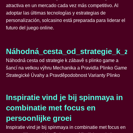
atractiva en un mercado cada vez más competitivo. Al
adoptar las últimas tecnologías y estrategias de
personalización, solcasino está preparada para liderar el
futuro del juego online.
Náhodná_cesta_od_strategie_k_z
Náhodná cesta od strategie k zábavě s plinko game a
šancí na velkou výhru Mechanika a Pravidla Plinko Game
Strategické Úvahy a Pravděpodobnost Varianty Plinko
Inspiratie vind je bij spinmaya in
combinatie met focus en
persoonlijke groei
Inspiratie vind je bij spinmaya in combinatie met focus en