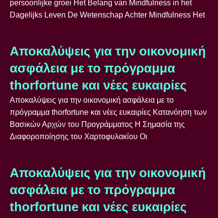
persoonlijke groei Het Belang van Mindfulness in het
Dagelijks Leven De Wetenschap Achter Mindfulness Het
Αποκαλύψεις για την οικονομική
ασφάλεια με το πρόγραμμα
thorfortune και νέες ευκαιρίες
Αποκαλύψεις για την οικονομική ασφάλεια με το
πρόγραμμα thorfortune και νέες ευκαιρίες Κατανόηση των
Βασικών Αρχών του Προγράμματος Η Σημασία της
Διαφοροποίησης του Χαρτοφυλακίου Οι
Αποκαλύψεις για την οικονομική
ασφάλεια με το πρόγραμμα
thorfortune και νέες ευκαιρίες