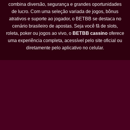
combina diversão, segurança e grandes oportunidades
de lucro. Com uma seleção variada de jogos, bônus
atrativos e suporte ao jogador, o BETBB se destaca no
cenário brasileiro de apostas. Seja você fã de slots,
roleta, poker ou jogos ao vivo, o
BETBB cassino
oferece
uma experiência completa, acessível pelo site oficial ou
diretamente pelo aplicativo no celular.