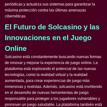
periódicas y actualiza sus sistemas para garantizar la
máxima protección contra las últimas amenazas
cibernéticas.
El Futuro de Solcasino y las
Innovaciones en el Juego
Online
Solcasino está constantemente buscando nuevas formas
de innovar y mejorar la experiencia de juego online. La
plataforma está explorando el potencial de las nuevas
tecnologías, como la realidad virtual y la realidad
aumentada, para crear experiencias de juego más
inmersivas y realistas. Además, solcasino está invirtiendo
en el desarrollo de nuevas herramientas de juego
responsable para proteger a los jugadores vulnerables y
promover un juego saludable. La plataforma también está