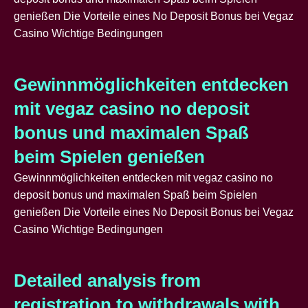
genießen Die Vorteile eines No Deposit Bonus bei Vegaz
Casino Wichtige Bedingungen
Gewinnmöglichkeiten entdecken
mit vegaz casino no deposit
bonus und maximalen Spaß
beim Spielen genießen
Gewinnmöglichkeiten entdecken mit vegaz casino no
deposit bonus und maximalen Spaß beim Spielen
genießen Die Vorteile eines No Deposit Bonus bei Vegaz
Casino Wichtige Bedingungen
Detailed analysis from
registration to withdrawals with