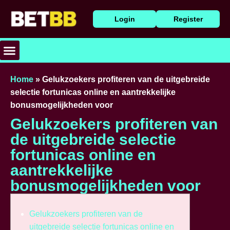
Login
Register
Baixar Aplicativo
Caça Níqueis
Cassino Ao Vivo
Home
»
Gelukzoekers profiteren van de uitgebreide
selectie fortunicas online en aantrekkelijke
bonusmogelijkheden voor
Gelukzoekers profiteren van
de uitgebreide selectie
fortunicas online en
aantrekkelijke
bonusmogelijkheden voor
Gelukzoekers profiteren van de
uitgebreide selectie fortunicas online en