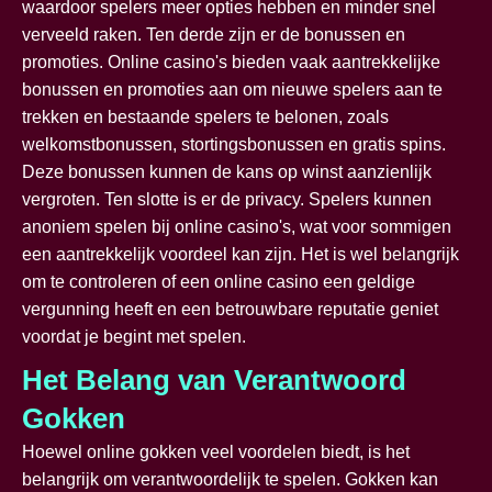
waardoor spelers meer opties hebben en minder snel
verveeld raken. Ten derde zijn er de bonussen en
promoties. Online casino's bieden vaak aantrekkelijke
bonussen en promoties aan om nieuwe spelers aan te
trekken en bestaande spelers te belonen, zoals
welkomstbonussen, stortingsbonussen en gratis spins.
Deze bonussen kunnen de kans op winst aanzienlijk
vergroten. Ten slotte is er de privacy. Spelers kunnen
anoniem spelen bij online casino's, wat voor sommigen
een aantrekkelijk voordeel kan zijn. Het is wel belangrijk
om te controleren of een online casino een geldige
vergunning heeft en een betrouwbare reputatie geniet
voordat je begint met spelen.
Het Belang van Verantwoord
Gokken
Hoewel online gokken veel voordelen biedt, is het
belangrijk om verantwoordelijk te spelen. Gokken kan