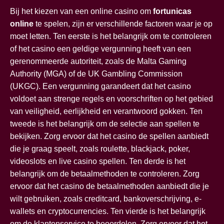
Bij het kiezen van een online casino om
fortunicas
online
te spelen, zijn er verschillende factoren waar je op
moet letten. Ten eerste is het belangrijk om te controleren
of het casino een geldige vergunning heeft van een
gerenommeerde autoriteit, zoals de Malta Gaming
Authority (MGA) of de UK Gambling Commission
(UKGC). Een vergunning garandeert dat het casino
voldoet aan strenge regels en voorschriften op het gebied
van veiligheid, eerlijkheid en verantwoord gokken. Ten
tweede is het belangrijk om de selectie aan spellen te
bekijken. Zorg ervoor dat het casino de spellen aanbiedt
die je graag speelt, zoals roulette, blackjack, poker,
videoslots en live casino spellen. Ten derde is het
belangrijk om de betaalmethoden te controleren. Zorg
ervoor dat het casino de betaalmethoden aanbiedt die je
wilt gebruiken, zoals creditcard, bankoverschrijving, e-
wallets en cryptocurrencies. Ten vierde is het belangrijk
om de klantenservice te beoordelen. Zorg ervoor dat het