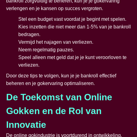
bankroll zorgvuldig te beheren, kun je je gokervaring
verlengen en je kansen op succes vergroten.
Stel een budget vast voordat je begint met spelen.
Kies inzetten die niet meer dan 1-5% van je bankroll
bedragen.
Vermijd het najagen van verliezen.
Neem regelmatig pauzes.
Speel alleen met geld dat je je kunt veroorloven te
verliezen.
Door deze tips te volgen, kun je je bankroll effectief
beheren en je gokervaring optimaliseren.
De Toekomst van Online
Gokken en de Rol van
Innovatie
De online gokindustrie is voortdurend in ontwikkeling,