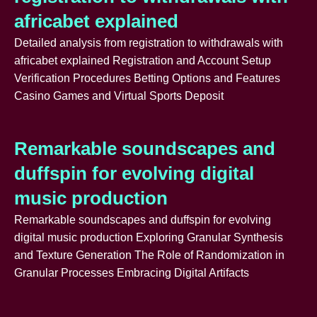
africabet explained
Detailed analysis from registration to withdrawals with
africabet explained Registration and Account Setup
Verification Procedures Betting Options and Features
Casino Games and Virtual Sports Deposit
Remarkable soundscapes and
duffspin for evolving digital
music production
Remarkable soundscapes and duffspin for evolving
digital music production Exploring Granular Synthesis
and Texture Generation The Role of Randomization in
Granular Processes Embracing Digital Artifacts