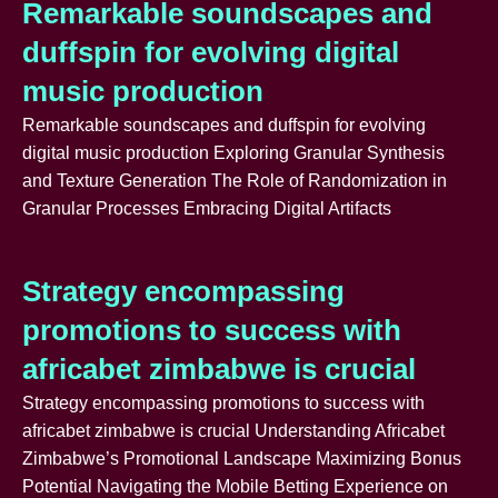
Remarkable soundscapes and
duffspin for evolving digital
music production
Remarkable soundscapes and duffspin for evolving
digital music production Exploring Granular Synthesis
and Texture Generation The Role of Randomization in
Granular Processes Embracing Digital Artifacts
Strategy encompassing
promotions to success with
africabet zimbabwe is crucial
Strategy encompassing promotions to success with
africabet zimbabwe is crucial Understanding Africabet
Zimbabwe’s Promotional Landscape Maximizing Bonus
Potential Navigating the Mobile Betting Experience on