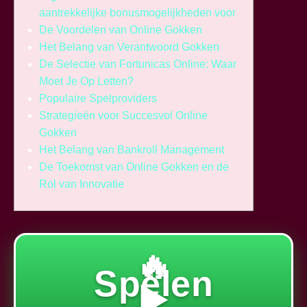
aantrekkelijke bonusmogelijkheden voor
De Voordelen van Online Gokken
Het Belang van Verantwoord Gokken
De Selectie van Fortunicas Online: Waar
Moet Je Op Letten?
Populaire Spelproviders
Strategieën voor Succesvol Online
Gokken
Het Belang van Bankroll Management
De Toekomst van Online Gokken en de
Rol van Innovatie
🔥
Spelen
▶️