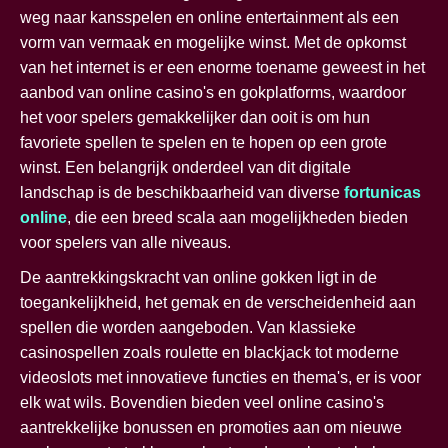
weg naar kansspelen en online entertainment als een
vorm van vermaak en mogelijke winst. Met de opkomst
van het internet is er een enorme toename geweest in het
aanbod van online casino's en gokplatforms, waardoor
het voor spelers gemakkelijker dan ooit is om hun
favoriete spellen te spelen en te hopen op een grote
winst. Een belangrijk onderdeel van dit digitale
landschap is de beschikbaarheid van diverse
fortunicas
online
, die een breed scala aan mogelijkheden bieden
voor spelers van alle niveaus.
De aantrekkingskracht van online gokken ligt in de
toegankelijkheid, het gemak en de verscheidenheid aan
spellen die worden aangeboden. Van klassieke
casinospellen zoals roulette en blackjack tot moderne
videoslots met innovatieve functies en thema's, er is voor
elk wat wils. Bovendien bieden veel online casino's
aantrekkelijke bonussen en promoties aan om nieuwe