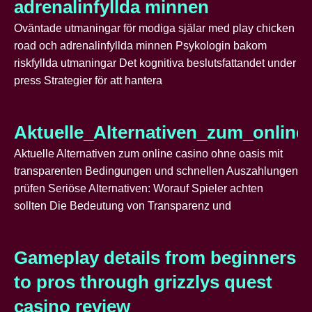
adrenalinfyllda minnen
Oväntade utmaningar för modiga själar med play chicken
road och adrenalinfyllda minnen Psykologin bakom
riskfyllda utmaningar Det kognitiva beslutsfattandet under
press Strategier för att hantera
Aktuelle_Alternativen_zum_onlin
Aktuelle Alternativen zum online casino ohne oasis mit
transparenten Bedingungen und schnellen Auszahlungen
prüfen Seriöse Alternativen: Worauf Spieler achten
sollten Die Bedeutung von Transparenz und
Gameplay details from beginners
to pros through grizzlys quest
casino review