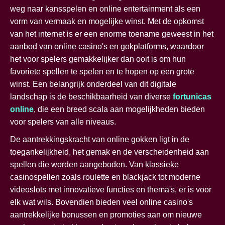
weg naar kansspelen en online entertainment als een
vorm van vermaak en mogelijke winst. Met de opkomst
van het internet is er een enorme toename geweest in het
aanbod van online casino's en gokplatforms, waardoor
het voor spelers gemakkelijker dan ooit is om hun
favoriete spellen te spelen en te hopen op een grote
winst. Een belangrijk onderdeel van dit digitale
landschap is de beschikbaarheid van diverse
fortunicas
online
, die een breed scala aan mogelijkheden bieden
voor spelers van alle niveaus.
De aantrekkingskracht van online gokken ligt in de
toegankelijkheid, het gemak en de verscheidenheid aan
spellen die worden aangeboden. Van klassieke
casinospellen zoals roulette en blackjack tot moderne
videoslots met innovatieve functies en thema's, er is voor
elk wat wils. Bovendien bieden veel online casino's
aantrekkelijke bonussen en promoties aan om nieuwe