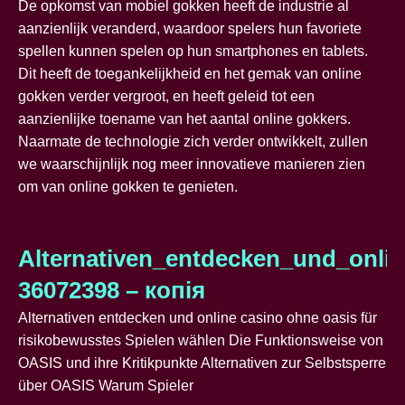
De opkomst van mobiel gokken heeft de industrie al
aanzienlijk veranderd, waardoor spelers hun favoriete
spellen kunnen spelen op hun smartphones en tablets.
Dit heeft de toegankelijkheid en het gemak van online
gokken verder vergroot, en heeft geleid tot een
aanzienlijke toename van het aantal online gokkers.
Naarmate de technologie zich verder ontwikkelt, zullen
we waarschijnlijk nog meer innovatieve manieren zien
om van online gokken te genieten.
Alternativen_entdecken_und_onlin
36072398 – копія
Alternativen entdecken und online casino ohne oasis für
risikobewusstes Spielen wählen Die Funktionsweise von
OASIS und ihre Kritikpunkte Alternativen zur Selbstsperre
über OASIS Warum Spieler