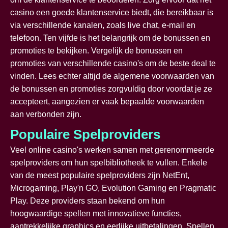
casino een goede klantenservice biedt, die bereikbaar is
via verschillende kanalen, zoals live chat, e-mail en
telefoon. Ten vijfde is het belangrijk om de bonussen en
promoties te bekijken. Vergelijk de bonussen en
promoties van verschillende casino's om de beste deal te
vinden. Lees echter altijd de algemene voorwaarden van
de bonussen en promoties zorgvuldig door voordat je ze
accepteert, aangezien er vaak bepaalde voorwaarden
aan verbonden zijn.
Populaire Spelproviders
Veel online casino's werken samen met gerenommeerde
spelproviders om hun spelbibliotheek te vullen. Enkele
van de meest populaire spelproviders zijn NetEnt,
Microgaming, Play'n GO, Evolution Gaming en Pragmatic
Play. Deze providers staan bekend om hun
hoogwaardige spellen met innovatieve functies,
aantrekkelijke graphics en eerlijke uitbetalingen. Spellen