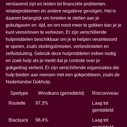
verslavend zijn en leiden tot financiële problemen,
relatieproblemen en andere negatieve gevolgen. Het is
daarom belangrijk om limieten te stellen aan je
gokuitgaven en -tijd, en om nooit meer te gokken dan je je
kunt veroorloven te verliezen. Er zijn verschillende
hulpmiddelen beschikbaar om je te helpen verantwoord
te spelen, zoals stortingslimieten, verlieslimieten en
zelfuitsluiting. Gebruik deze hulpmiddelen indien nodig
en zoek hulp als je merkt dat je controle over je
gokgedrag verliest. Er zijn verschillende organisaties die
hulp bieden aan mensen met een gokprobleem, zoals de
Nederlandse Gokhulp.
Speltype
Winstkans (gemiddeld)
Risiconiveau
Roulette
97,3%
Laag tot
gemiddeld
Blackjack
98,4%
Laag tot