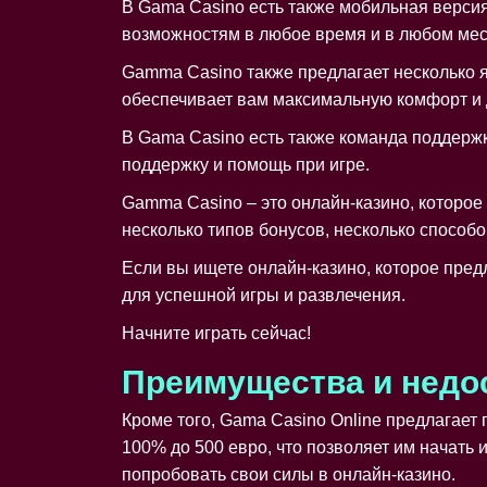
В Gama Casino есть также мобильная версия,
возможностям в любое время и в любом мес
Gamma Casino также предлагает несколько я
обеспечивает вам максимальную комфорт и д
В Gama Casino есть также команда поддержк
поддержку и помощь при игре.
Gamma Casino – это онлайн-казино, которое 
несколько типов бонусов, несколько способ
Если вы ищете онлайн-казино, которое пред
для успешной игры и развлечения.
Начните играть сейчас!
Преимущества и недос
Кроме того, Gama Casino Online предлагает
100% до 500 евро, что позволяет им начать
попробовать свои силы в онлайн-казино.