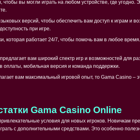
 чтобы вы могли играть на любом устройстве, где угодно. Э
те.
зыковых версий, чтобы обеспечить вам доступ к играм и в
оступность при игре.
и, которая работает 24/7, чтобы помочь вам в любое врем
предлагает вам широкий спектр игр и возможностей для раз
ов оплаты, мобильная версия и команда поддержки.
лагает вам максимальный игровой опыт, то Gama Casino – 
татки Gama Casino Online
 привлекательные условия для новых игроков. Новичкам пр
 играть с дополнительными средствами. Это особенно полез