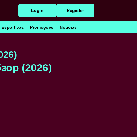
Login
Register
Esportivas
Promoções
Notícias
026)
зор (2026)