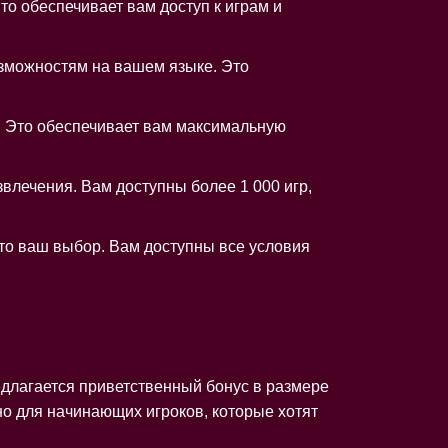
то обеспечивает вам доступ к играм и
озможностям на вашем языке. Это
я. Это обеспечивает вам максимальную
влечения. Вам доступны более 1 000 игр,
это ваш выбор. Вам доступны все условия
едлагается приветственный бонус в размере
но для начинающих игроков, которые хотят