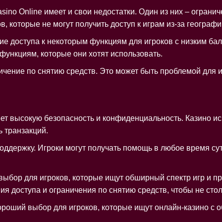
sino Online имеет и свои недостатки. Один из них – ограни
в, которые не могут получить доступ к играм из-за географ
е доступа к некоторым функциям для игроков с низким бал
 функциям, которые они хотят использовать.
ичение по снятию средств. Это может быть проблемой для и
еет высокую безопасность и конфиденциальность. Казино и
 транзакций.
поддержку. Игроки могут получать помощь в любое время сут
 выбор для игроков, которые ищут обширный спектр игр и п
ия доступа и ограничения по снятию средств, чтобы не сто
хороший выбор для игроков, которые ищут онлайн-казино с