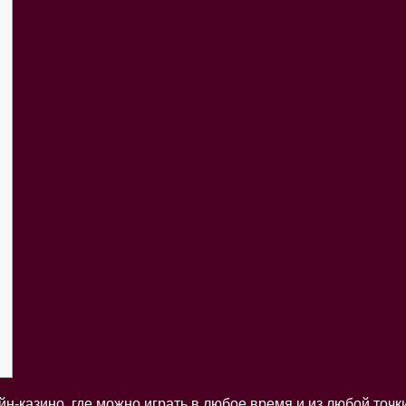
-казино, где можно играть в любое время и из любой точки