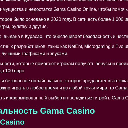
имущества и недостатки Gama Casino Online, чтобы помоч
торое было основано в 2020 году. В сети есть более 1 000 
гры, рулетку и другие.
, выдана в Курасао, что обеспечивает безопасность и честн
тных разработчиков, таких как NetEnt, Microgaming и Evolut
 лучшими графиками и звуками.
ьности, которые помогают игрокам получать бонусы и пре
до 100 евро.
е и безопасное онлайн-казино, которое предлагает высоко
ожно играть в любое время и из любой точки мира, то Gama
ать информированный выбор и насладиться игрой в Gama Ca
альность Gama Casino
Casino