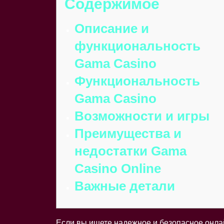
Содержимое
Описание и
функциональность
Gama Casino
Функциональность
Gama Casino
Возможности и игры
Преимущества и
недостатки Gama
Casino Online
Важные детали
Если вы ищете надежное и безопасное онлайн