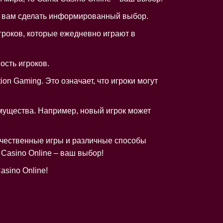
ь вам сделать информированный выбор.
игроков, которые ежедневно играют в
ость игроков.
ion Gaming. Это означает, что игроки могут
имущества. Например, новый игрок может
качественные игры и различные способы
 Casino Online – ваш выбор!
sino Online!