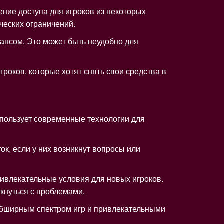
чение доступа для игроков из некоторых
ических ограничений.
ансом. Это может быть неудобно для
гроков, которые хотят снять свои средства в
спользует современные технологии для
ок, если у них возникнут вопросы или
ривлекательные условия для новых игроков.
лкнуться с проблемами.
 обширным спектром игр и привлекательными