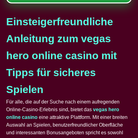
Einsteigerfreundliche
Anleitung zum vegas
hero online casino mit
Tipps für sicheres
Spielen
Für alle, die auf der Suche nach einem aufregenden
Online-Casino-Erlebnis sind, bietet das
vegas hero
online casino
eine attraktive Plattform. Mit einer breiten
Auswahl an Spielen, benutzerfreundlicher Oberfläche
und interessanten Bonusangeboten spricht es sowohl