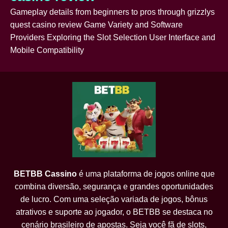
Gameplay details from beginners to pros through grizzlys
quest casino review Game Variety and Software
Providers Exploring the Slot Selection User Interface and
Mobile Compatibility
BETBB Cassino
é uma plataforma de jogos online que
combina diversão, segurança e grandes oportunidades
de lucro. Com uma seleção variada de jogos, bônus
atrativos e suporte ao jogador, o BETBB se destaca no
cenário brasileiro de apostas. Seja você fã de slots,