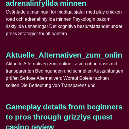
adrenalinfyllda minnen
Oväntade utmaningar för modiga själar med play chicken
road och adrenalinfyllda minnen Psykologin bakom
riskfyllda utmaningar Det kognitiva beslutsfattandet under
press Strategier för att hantera
Aktuelle_Alternativen_zum_onlin
Aktuelle Alternativen zum online casino ohne oasis mit
transparenten Bedingungen und schnellen Auszahlungen
prüfen Seriöse Alternativen: Worauf Spieler achten
sollten Die Bedeutung von Transparenz und
Gameplay details from beginners
to pros through grizzlys quest
casino review