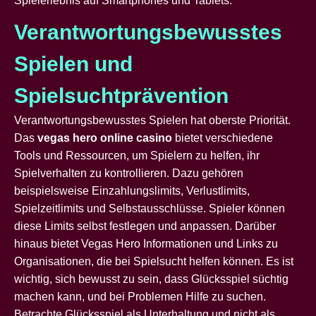
Spielerlebnis auf Smartphones und Tablets.
Verantwortungsbewusstes
Spielen und
Spielsuchtprävention
Verantwortungsbewusstes Spielen hat oberste Priorität.
Das
vegas hero online casino
bietet verschiedene
Tools und Ressourcen, um Spielern zu helfen, ihr
Spielverhalten zu kontrollieren. Dazu gehören
beispielsweise Einzahlungslimits, Verlustlimits,
Spielzeitlimits und Selbstausschlüsse. Spieler können
diese Limits selbst festlegen und anpassen. Darüber
hinaus bietet Vegas Hero Informationen und Links zu
Organisationen, die bei Spielsucht helfen können. Es ist
wichtig, sich bewusst zu sein, dass Glücksspiel süchtig
machen kann, und bei Problemen Hilfe zu suchen.
Betrachte Glücksspiel als Unterhaltung und nicht als