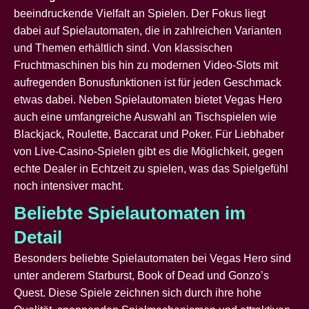
beeindruckende Vielfalt an Spielen. Der Fokus liegt
dabei auf Spielautomaten, die in zahlreichen Varianten
und Themen erhältlich sind. Von klassischen
Fruchtmaschinen bis hin zu modernen Video-Slots mit
aufregenden Bonusfunktionen ist für jeden Geschmack
etwas dabei. Neben Spielautomaten bietet Vegas Hero
auch eine umfangreiche Auswahl an Tischspielen wie
Blackjack, Roulette, Baccarat und Poker. Für Liebhaber
von Live-Casino-Spielen gibt es die Möglichkeit, gegen
echte Dealer in Echtzeit zu spielen, was das Spielgefühl
noch intensiver macht.
Beliebte Spielautomaten im
Detail
Besonders beliebte Spielautomaten bei Vegas Hero sind
unter anderem Starburst, Book of Dead und Gonzo’s
Quest. Diese Spiele zeichnen sich durch ihre hohe