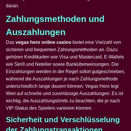
daran.
Zahlungsmethoden und
Auszahlungen
Das
vegas hero online casino
bietet eine Vielzahl von
sicheren und bequemen Zahlungsmethoden an. Dazu
gehören Kreditkarten wie Visa und Mastercard, E-Wallets
wie Skrill und Neteller sowie Banküberweisungen. Die
Einzahlungen werden in der Regel sofort gutgeschrieben,
während die Auszahlungen je nach Zahlungsmethode
unterschiedlich lange dauern können. Vegas Hero legt
Wert auf schnelle und zuverlässige Auszahlungen. Es ist
wichtig, die Auszahlungslimits zu beachten, die je nach
VIP-Status des Spielers variieren können.
Sicherheit und Verschlüsselung
der Zahlungstransaktionen