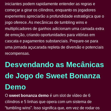
iniciantes podem rapidamente entender as regras e
começar a girar os cilindros, enquanto os jogadores
experientes apreciarão a profundidade estratégica que o
jogo oferece. As mecânicas de tumbling wins e
multiplicadores de ganhos adicionam uma camada extra
de emoção, criando oportunidades para vitórias em
cascata e pagamentos substanciais. Prepare-se para
uma jornada açucarada repleta de diversão e potenciais
recompensas.
Desvendando as Mecânicas
de Jogo de Sweet Bonanza
Demo
O
sweet bonanza demo
é um slot de vídeo de 6
cilindros e 5 linhas que opera com um sistema de
“tumbling wins”. Isso significa que, em vez de rodar os