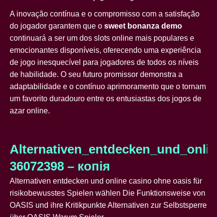
A inovação contínua e o compromisso com a satisfação
do jogador garantem que o
sweet bonanza demo
continuará a ser um dos slots online mais populares e
emocionantes disponíveis, oferecendo uma experiência
de jogo inesquecível para jogadores de todos os níveis
de habilidade. O seu futuro promissor demonstra a
adaptabilidade e o contínuo aprimoramento que o tornam
um favorito duradouro entre os entusiastas dos jogos de
azar online.
Alternativen_entdecken_und_onlin
36072398 – копія
Alternativen entdecken und online casino ohne oasis für
risikobewusstes Spielen wählen Die Funktionsweise von
OASIS und ihre Kritikpunkte Alternativen zur Selbstsperre