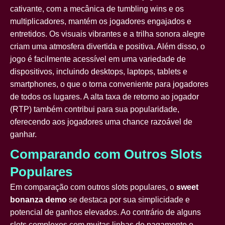
cativante, com a mecânica de tumbling wins e os
multiplicadores, mantém os jogadores engajados e
entretidos. Os visuais vibrantes e a trilha sonora alegre
criam uma atmosfera divertida e positiva. Além disso, o
jogo é facilmente acessível em uma variedade de
dispositivos, incluindo desktops, laptops, tablets e
smartphones, o que o torna conveniente para jogadores
de todos os lugares. A alta taxa de retorno ao jogador
(RTP) também contribui para sua popularidade,
oferecendo aos jogadores uma chance razoável de
ganhar.
Comparando com Outros Slots
Populares
Em comparação com outros slots populares, o
sweet
bonanza demo
se destaca por sua simplicidade e
potencial de ganhos elevados. Ao contrário de alguns
slots complexos com muitas linhas de pagamento e