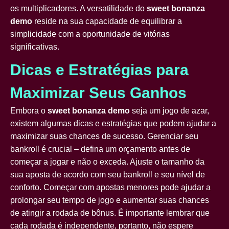
os multiplicadores. A versatilidade do
sweet bonanza
demo
reside na sua capacidade de equilibrar a
simplicidade com a oportunidade de vitórias
significativas.
Dicas e Estratégias para
Maximizar Seus Ganhos
Embora o
sweet bonanza demo
seja um jogo de azar,
existem algumas dicas e estratégias que podem ajudar a
maximizar suas chances de sucesso. Gerenciar seu
bankroll é crucial – defina um orçamento antes de
começar a jogar e não o exceda. Ajuste o tamanho da
sua aposta de acordo com seu bankroll e seu nível de
conforto. Começar com apostas menores pode ajudar a
prolongar seu tempo de jogo e aumentar suas chances
de atingir a rodada de bônus. É importante lembrar que
cada rodada é independente, portanto, não espere