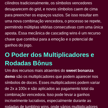
cilindros tradicionalmente, os símbolos vencedores
desaparecem do grid, e novos símbolos caem de cima
para preencher os espaços vazios. Se isso resultar em
uma nova combinação vencedora, o processo se repete,
permitindo múltiplas vitórias consecutivas com uma única
aposta. Essa mecânica de cascading wins é um recurso
chave que contribui para a emoção e o potencial de
ganhos do jogo.
O Poder dos Multiplicadores e
Rodadas Bônus
Um dos recursos mais atraentes do
sweet bonanza
demo
são os multiplicadores que podem aparecer nos
símbolos de doces. Esses multiplicadores podem variar
de 2x a 100x e são aplicados ao pagamento total da
combinação vencedora. Isso pode levar a ganhos
incrivelmente lucrativos, especialmente durante as
rodadas de tumbling wins, onde vários multiplicadores