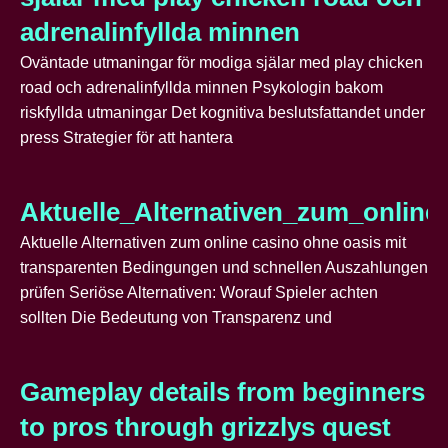
adrenalinfyllda minnen
Oväntade utmaningar för modiga själar med play chicken
road och adrenalinfyllda minnen Psykologin bakom
riskfyllda utmaningar Det kognitiva beslutsfattandet under
press Strategier för att hantera
Aktuelle_Alternativen_zum_onlin
Aktuelle Alternativen zum online casino ohne oasis mit
transparenten Bedingungen und schnellen Auszahlungen
prüfen Seriöse Alternativen: Worauf Spieler achten
sollten Die Bedeutung von Transparenz und
Gameplay details from beginners
to pros through grizzlys quest