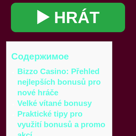
▶️ HRÁT
Содержимое
Bizzo Casino: Přehled
nejlepších bonusů pro
nové hráče
Velké vítané bonusy
Praktické tipy pro
využití bonusů a promo
akcí