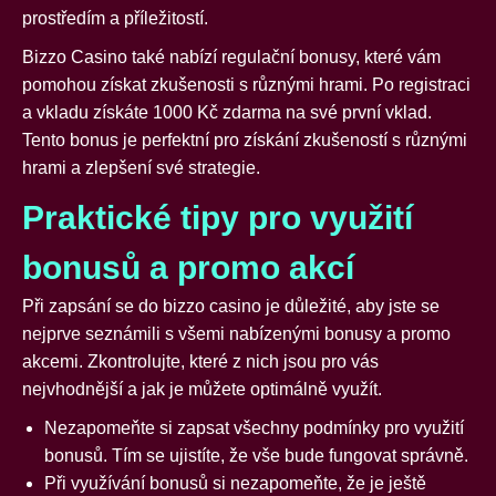
prostředím a příležitostí.
Bizzo Casino také nabízí regulační bonusy, které vám
pomohou získat zkušenosti s různými hrami. Po registraci
a vkladu získáte 1000 Kč zdarma na své první vklad.
Tento bonus je perfektní pro získání zkušeností s různými
hrami a zlepšení své strategie.
Praktické tipy pro využití
bonusů a promo akcí
Při zapsání se do bizzo casino je důležité, aby jste se
nejprve seznámili s všemi nabízenými bonusy a promo
akcemi. Zkontrolujte, které z nich jsou pro vás
nejvhodnější a jak je můžete optimálně využít.
Nezapomeňte si zapsat všechny podmínky pro využití
bonusů. Tím se ujistíte, že vše bude fungovat správně.
Při využívání bonusů si nezapomeňte, že je ještě