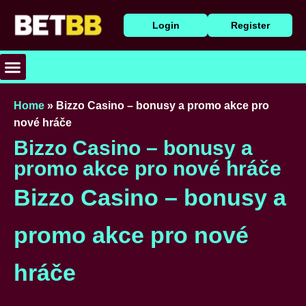
Login
Register
Baixar Aplicativo
Caça Níqueis
Cassino Ao Vivo
Home
»
Bizzo Casino – bonusy a promo akce pro
nové hráče
Bizzo Casino – bonusy a
promo akce pro nové hráče
Bizzo Casino – bonusy a
promo akce pro nové
hráče