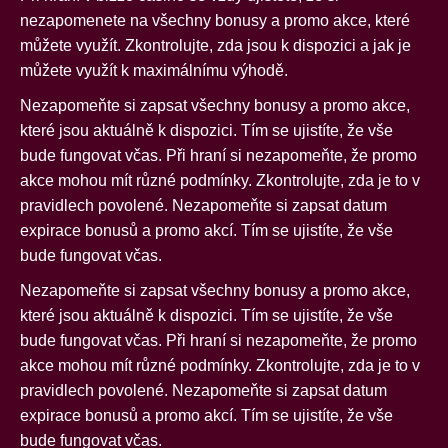
nezapomenete na všechny bonusy a promo akce, které
můžete využít. Zkontrolujte, zda jsou k dispozici a jak je
můžete využít k maximálnímu výhodě.
Nezapomeňte si zapsat všechny bonusy a promo akce,
které jsou aktuálně k dispozici. Tím se ujistíte, že vše
bude fungovat včas. Při hraní si nezapomeňte, že promo
akce mohou mít různé podmínky. Zkontrolujte, zda je to v
pravidlech povolené. Nezapomeňte si zapsat datum
expirace bonusů a promo akcí. Tím se ujistíte, že vše
bude fungovat včas.
Nezapomeňte si zapsat všechny bonusy a promo akce,
které jsou aktuálně k dispozici. Tím se ujistíte, že vše
bude fungovat včas. Při hraní si nezapomeňte, že promo
akce mohou mít různé podmínky. Zkontrolujte, zda je to v
pravidlech povolené. Nezapomeňte si zapsat datum
expirace bonusů a promo akcí. Tím se ujistíte, že vše
bude fungovat včas.