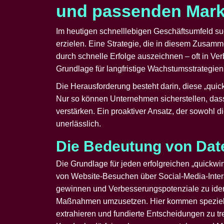
und passenden Marke
Im heutigen schnelllebigen Geschäftsumfeld su
erzielen. Eine Strategie, die in diesem Zusam
durch schnelle Erfolge auszeichnen – oft in Ve
Grundlage für langfristige Wachstumsstrategien
Die Herausforderung besteht darin, diese „quick
Nur so können Unternehmen sicherstellen, dass d
verstärken. Ein proaktiver Ansatz, der sowohl d
unerlässlich.
Die Bedeutung von Date
Die Grundlage für jeden erfolgreichen „quickw
von Website-Besuchen über Social-Media-Intera
gewinnen und Verbesserungspotenziale zu identif
Maßnahmen umzusetzen. Hier kommen spezielle 
extrahieren und fundierte Entscheidungen zu t