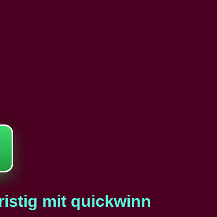
istig mit quickwinn