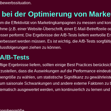
bewerbssituation.
s bei der Optimierung von Mar
um die Effektivität von Marketingkampagnen zu messen und kont
 (z.B. einer Website-Überschrift, einer E-Mail-Betreffzeile ode
sser performt. Die Ergebnisse der A/B-Tests liefern wertvolle 
ssert werden müssen. Es ist wichtig, die A/B-Tests sorgfältig
hlussfolgerungen ziehen zu können.
 A/B-Tests
ige Ergebnisse liefern, sollten einige Best Practices berücksic
erzustellen, dass die Auswirkungen auf die Performance eindeu
bengröße zu wählen, um statistische Signifikanz zu gewährleiste
m saisonale Schwankungen und andere externe Faktoren zu ber
stematisch ausgewertet werden, um kontinuierlich zu lernen u
chprobengröße.