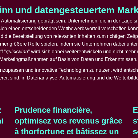
winn und datengesteuertem Mark
Automatisierung geprägt sein. Unternehmen, die in der Lage sin
sich einen entscheidenden Wettbewerbsvorteil verschaffen kön
ie Bereitstellung von relevanten Inhalten zum richtigen Zeitpu
mer größere Rolle spielen, indem sie Unternehmen dabei unte
ff
quickwinn
wird sich dabei weiterentwickeln und nicht mehr n
er Marketingmaßnahmen auf Basis von Daten und Erkenntnissen.
 anzupassen und innovative Technologien zu nutzen, wird ents
reit sind, in Datenanalyse, Automatisierung und die Weiterbildu
z
Prudence financière,
E
i
optimisez vos revenus grâce
s
à thorfortune et bâtissez un
s