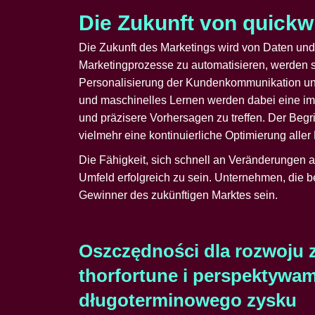
Die Zukunft von quick
Die Zukunft des Marketings wird von Daten und 
Marketingprozesse zu automatisieren, werden 
Personalisierung der Kundenkommunikation und d
und maschinelles Lernen werden dabei eine im
und präzisere Vorhersagen zu treffen. Der Begri
vielmehr eine kontinuierliche Optimierung all
Die Fähigkeit, sich schnell an Veränderungen
Umfeld erfolgreich zu sein. Unternehmen, die be
Gewinner des zukünftigen Marktes sein.
Oszczędności dla rozwoju 
thorfortune i perspektywam
długoterminowego zysku