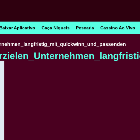
Baixar Aplicativo
Caça Níqueis
Pescaria
Cassino Ao Vivo
ernehmen_langfristig_mit_quickwinn_und_passenden
rzielen_Unternehmen_langfris