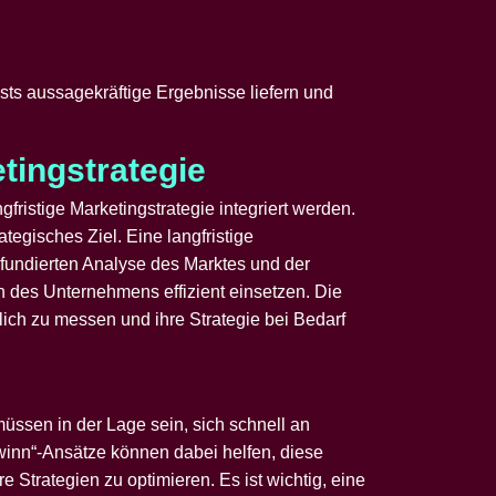
ts aussagekräftige Ergebnisse liefern und
etingstrategie
gfristige Marketingstrategie integriert werden.
ategisches Ziel. Eine langfristige
 fundierten Analyse des Marktes und der
n des Unternehmens effizient einsetzen. Die
rlich zu messen und ihre Strategie bei Bedarf
 müssen in der Lage sein, sich schnell an
inn“-Ansätze können dabei helfen, diese
e Strategien zu optimieren. Es ist wichtig, eine