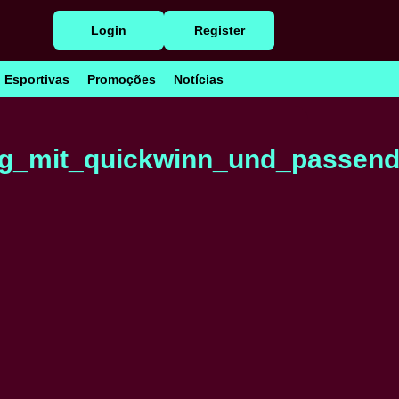
Login
Register
Esportivas
Promoções
Notícias
tig_mit_quickwinn_und_passen