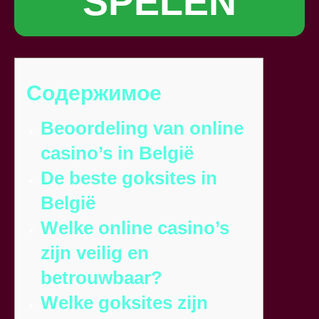
SPELEN
Содержимое
Beoordeling van online
casino’s in België
De beste goksites in
België
Welke online casino’s
zijn veilig en
betrouwbaar?
Welke goksites zijn