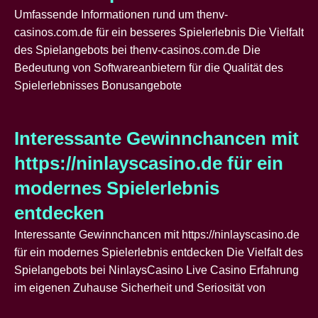
Umfassende Informationen rund um thenv-
casinos.com.de für ein besseres Spielerlebnis Die Vielfalt
des Spielangebots bei thenv-casinos.com.de Die
Bedeutung von Softwareanbietern für die Qualität des
Spielerlebnisses Bonusangebote
Interessante Gewinnchancen mit
https://ninlayscasino.de für ein
modernes Spielerlebnis
entdecken
Interessante Gewinnchancen mit https://ninlayscasino.de
für ein modernes Spielerlebnis entdecken Die Vielfalt des
Spielangebots bei NinlaysCasino Live Casino Erfahrung
im eigenen Zuhause Sicherheit und Seriosität von