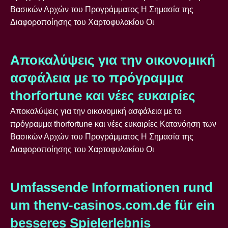
Βασικών Αρχών του Προγράμματος Η Σημασία της
Διαφοροποίησης του Χαρτοφυλακίου Οι
Αποκαλύψεις για την οικονομική
ασφάλεια με το πρόγραμμα
thorfortune και νέες ευκαιρίες
Αποκαλύψεις για την οικονομική ασφάλεια με το
πρόγραμμα thorfortune και νέες ευκαιρίες Κατανόηση των
Βασικών Αρχών του Προγράμματος Η Σημασία της
Διαφοροποίησης του Χαρτοφυλακίου Οι
Umfassende Informationen rund
um thenv-casinos.com.de für ein
besseres Spielerlebnis