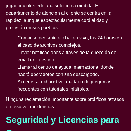
jugador y ofrecerle una solución a medida. El
departamento de atención al cliente se centra en la
rapidez, aunque espectacularmente cordialidad y
precisión en sus pueblos.
Contacta mediante el chat en vivo, las 24 horas en
el caso de archivos complejos.
Enviar notificaciones a través de la dirección de
email en cuestión.
Llamar al centro de ayuda internacional donde
habrá operadores con zna descargado.
Acceder al exhaustivo apartado de preguntas
frecuentes con tutoriales infalibles.
Ninguna reclamación importante sobre prolíficos retrasos
en resolver incidencias.
Seguridad y Licencias para