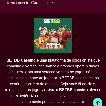
Licenciamento: Garantias de
BETBB Cassino
é uma plataforma de jogos online que
combina diversão, segurança e grandes oportunidades
de lucro. Com uma seleção variada de jogos, bônus
atrativos e suporte ao jogador, o BETBB se destaca no
cenário brasileiro de apostas. Seja você fã de slots,
roleta, poker ou jogos ao vivo, o
BETBB cassino
oferece
uma experiência completa, acessível pelo site oficial ou
diretamente pelo aplicativo no celular.