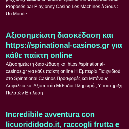
Proposés par Playjonny Casino Les Machines à Sous :
Un Monde
Αξιοσημείωτη διασκέδαση και
https://spinational-casinos.gr για
κάθε παίκτη online
Αξιοσημείωτη διασκέδαση και https://spinational-
casinos.gr για κάθε παίκτη online Η Εμπειρία Παιχνιδιού
στο Spinational Casinos Προσφορές και Μπόνους
Ασφάλεια και Αξιοπιστία Μέθοδοι Πληρωμής Υποστήριξη
Πελατών Επίλυση
Incredibile avventura con
licuorididodo.it, raccogli frutta e