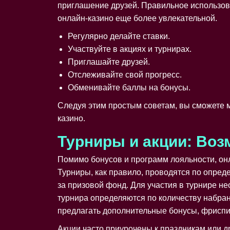
приглашение друзей. Правильное использов
онлайн-казино еще более увлекательной.
Регулярно делайте ставки.
Участвуйте в акциях и турнирах.
Приглашайте друзей.
Отслеживайте свой прогресс.
Обменивайте баллы на бонусы.
Следуя этим простым советам, вы сможете 
казино.
Турниры и акции: Во
Помимо бонусов и программ лояльности, онл
Турниры, как правило, проводятся по опре
за призовой фонд. Для участия в турнире н
турнира определяются по количеству набран
предлагать дополнительные бонусы, фриспи
Акции часто приурочены к праздникам или д