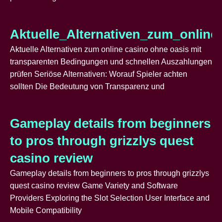
Aktuelle_Alternativen_zum_onlin
Aktuelle Alternativen zum online casino ohne oasis mit
transparenten Bedingungen und schnellen Auszahlungen
prüfen Seriöse Alternativen: Worauf Spieler achten
sollten Die Bedeutung von Transparenz und
Gameplay details from beginners
to pros through grizzlys quest
casino review
Gameplay details from beginners to pros through grizzlys
quest casino review Game Variety and Software
Providers Exploring the Slot Selection User Interface and
Mobile Compatibility