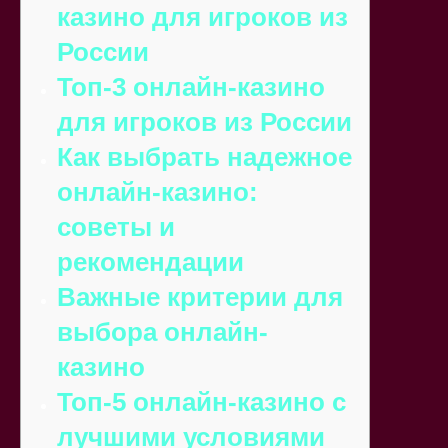
казино для игроков из
России
Топ-3 онлайн-казино
для игроков из России
Как выбрать надежное
онлайн-казино:
советы и
рекомендации
Важные критерии для
выбора онлайн-
казино
Топ-5 онлайн-казино с
лучшими условиями