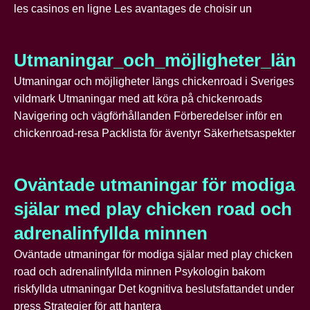
les casinos en ligne Les avantages de choisir un
Utmaningar_och_möjligheter_läng
Utmaningar och möjligheter längs chickenroad i Sveriges
vildmark Utmaningar med att köra på chickenroads
Navigering och vägförhållanden Förberedelser inför en
chickenroad-resa Packlista för äventyr Säkerhetsaspekter
Oväntade utmaningar för modiga
själar med play chicken road och
adrenalinfyllda minnen
Oväntade utmaningar för modiga själar med play chicken
road och adrenalinfyllda minnen Psykologin bakom
riskfyllda utmaningar Det kognitiva beslutsfattandet under
press Strategier för att hantera