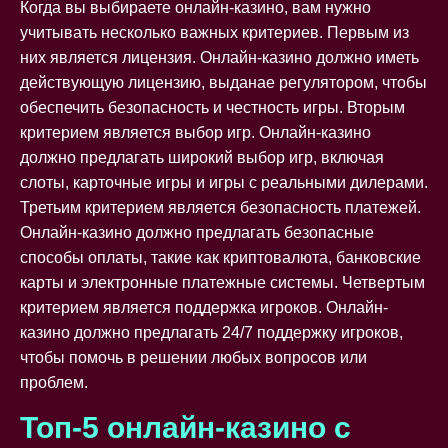
Когда вы выбираете онлайн-казино, вам нужно
учитывать несколько важных критериев. Первым из
них является лицензия. Онлайн-казино должно иметь
действующую лицензию, выданаe регулятором, чтобы
обеспечить безопасность и честность игры. Вторым
критерием является выбор игр. Онлайн-казино
должно предлагать широкий выбор игр, включая
слоты, карточные игры и игры с реальными дилерами.
Третьим критерием является безопасность платежей.
Онлайн-казино должно предлагать безопасные
способы оплаты, такие как криптовалюта, банковские
карты и электронные платежные системы. Четвертым
критерием является поддержка игроков. Онлайн-
казино должно предлагать 24/7 поддержку игроков,
чтобы помочь в решении любых вопросов или
проблем.
Топ-5 онлайн-казино с