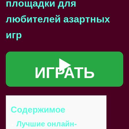
площадки для
любителей азартных
игр
▶️
ИГРАТЬ
Содержимое
Лучшие онлайн-