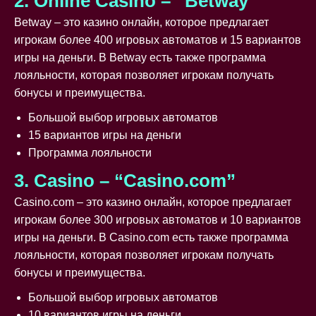
2. Online Casino – “Betway”
Betway – это казино онлайн, которое предлагает
игрокам более 400 игровых автоматов и 15 вариантов
игры на деньги. В Betway есть также программа
лояльности, которая позволяет игрокам получать
бонусы и преимущества.
Большой выбор игровых автоматов
15 вариантов игры на деньги
Программа лояльности
3. Casino – “Casino.com”
Casino.com – это казино онлайн, которое предлагает
игрокам более 300 игровых автоматов и 10 вариантов
игры на деньги. В Casino.com есть также программа
лояльности, которая позволяет игрокам получать
бонусы и преимущества.
Большой выбор игровых автоматов
10 вариантов игры на деньги