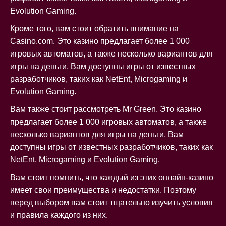
Evolution Gaming.
Кроме того, вам стоит обратить внимание на
Casino.com. Это казино предлагает более 1 000
игровых автоматов, а также несколько вариантов для
игры на деньги. Вам доступны игры от известных
разработчиков, таких как NetEnt, Microgaming и
Evolution Gaming.
Вам также стоит рассмотреть Mr Green. Это казино
предлагает более 1 000 игровых автоматов, а также
несколько вариантов для игры на деньги. Вам
доступны игры от известных разработчиков, таких как
NetEnt, Microgaming и Evolution Gaming.
Вам стоит помнить, что каждый из этих онлайн-казино
имеет свои преимущества и недостатки. Поэтому
перед выбором вам стоит тщательно изучить условия
и правила каждого из них.