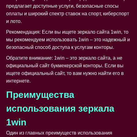
предлагает доступные услуги, безопасные спосы
оплаты и широкий спектр ставок на спорт, киберспорт
и лото.
Рекомендация: Если вы ищете зеркало сайта 1win, то
мы рекомендуем использовать 1win – это надежный и
безопасный способ доступа к услугам конторы.
Обратите внимание: 1win – это зеркало сайта, а не
официальный сайт букмекерской конторы. Если вы
ищете официальный сайт, то вам нужно найти его в
интернете.
Преимущества
использования зеркала
1win
Один из главных преимуществ использования