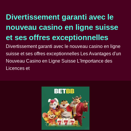
Divertissement garanti avec le
nouveau casino en ligne suisse
et ses offres exceptionnelles
Divertissement garanti avec le nouveau casino en ligne
suisse et ses offres exceptionnelles Les Avantages d'un
Nouveau Casino en Ligne Suisse L'Importance des
Licences et