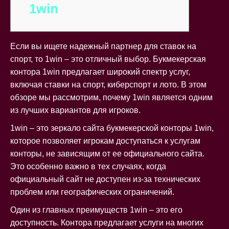
1win
Если вы ищете надежный партнер для ставок на
спорт, то 1win – это отличный выбор. Букмекерская
контора 1win предлагает широкий спектр услуг,
включая ставки на спорт, киберспорт и лото. В этом
обзоре мы рассмотрим, почему 1win является одним
из лучших вариантов для игроков.
1win – это зеркало сайта букмекерской конторы 1win,
которое позволяет игрокам доступаться к услугам
конторы, не зависящим от ее официального сайта.
Это особенно важно в тех случаях, когда
официальный сайт не доступен из-за технических
проблем или географических ограничений.
Один из главных преимуществ 1win – это его
доступность. Контора предлагает услуги на многих