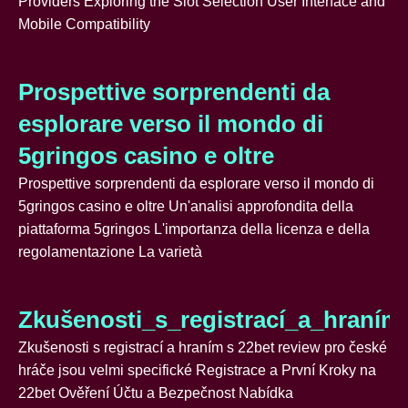
Providers Exploring the Slot Selection User Interface and
Mobile Compatibility
Prospettive sorprendenti da
esplorare verso il mondo di
5gringos casino e oltre
Prospettive sorprendenti da esplorare verso il mondo di
5gringos casino e oltre Un'analisi approfondita della
piattaforma 5gringos L'importanza della licenza e della
regolamentazione La varietà
Zkušenosti_s_registrací_a_hraní
Zkušenosti s registrací a hraním s 22bet review pro české
hráče jsou velmi specifické Registrace a První Kroky na
22bet Ověření Účtu a Bezpečnost Nabídka