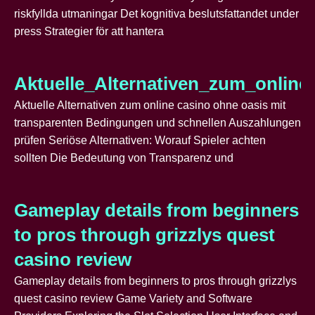
riskfyllda utmaningar Det kognitiva beslutsfattandet under
press Strategier för att hantera
Aktuelle_Alternativen_zum_onlin
Aktuelle Alternativen zum online casino ohne oasis mit
transparenten Bedingungen und schnellen Auszahlungen
prüfen Seriöse Alternativen: Worauf Spieler achten
sollten Die Bedeutung von Transparenz und
Gameplay details from beginners
to pros through grizzlys quest
casino review
Gameplay details from beginners to pros through grizzlys
quest casino review Game Variety and Software